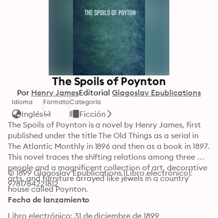
The Spoils of Poynton
Por
Henry James
Editorial
Glagoslav Epublications
Idioma
Formato
Categoría
Inglés
Ficción
The Spoils of Poynton is a novel by Henry James, first 
published under the title The Old Things as a serial in 
The Atlantic Monthly in 1896 and then as a book in 1897. 
This novel traces the shifting relations among three 
people and a magnificent collection of art, decorative 
© 1899 Glagoslav Epublications (Libro electrónico): 
arts, and furniture arrayed like jewels in a country 
9781784221812
house called Poynton.
Fecha de lanzamiento
Libro electrónico: 31 de diciembre de 1899