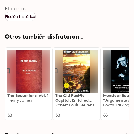
Etiquetas
Ficción histórica
Otros también disfrutaron...
The Bostonians: Vol. 1
The Old Pacific
Monsieur Beauc
Henry James
Capital: Enriched
“Arguments onl
edition. A Glimpse
Robert Louis Stevenson
confirm people 
Booth Tarkingto
into San Francisco
their own opini
During the Gold Rush
Era