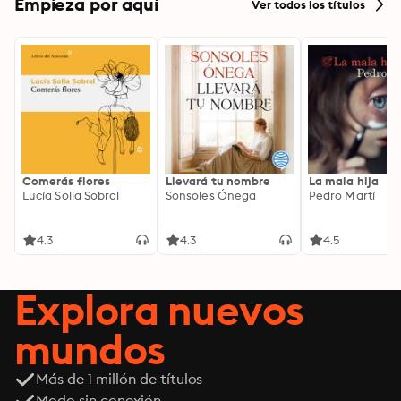
Empieza por aquí
Ver todos los títulos
Comerás flores
Llevará tu nombre
La mala hija
Lucía Solla Sobral
Sonsoles Ónega
Pedro Martí
4.3
4.3
4.5
Explora nuevos
mundos
Más de 1 millón de títulos
Modo sin conexión