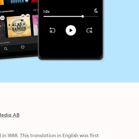
edia AB
 1888. This translation in English was first 