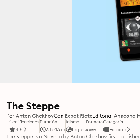
The Steppe
Por
Anton Chekhov
Con
Expat Riate
Editorial
Anncona M
4 calificaciones
Duración
Idioma
Formato
Categoría
4.5
3 h 43 m
Inglés
Ficción
The Steppe is a Novella by Anton Chekhov first published in