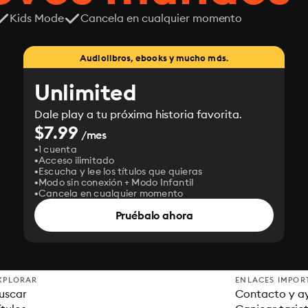
Kids Mode
Cancela en cualquier momento
Audiolibros, ebooks y mucho más.
Unlimited
Dale play a tu próxima historia favorita.
$7.99
/mes
1 cuenta
Acceso ilimitado
Escucha y lee los títulos que quieras
Modo sin conexión + Modo Infantil
Cancela en cualquier momento
Pruébalo ahora
XPLORAR
ENLACES IMPOR
uscar
Contacto y a