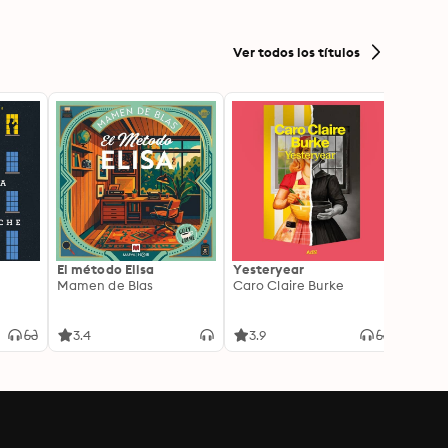
Ver todos los títulos
El método Elisa
Yesteryear
Carc
Mamen de Blas
Caro Claire Burke
Layla
3.4
3.9
4.2