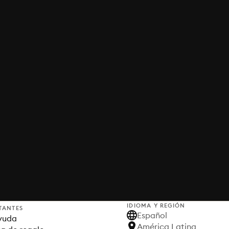
IDIOMA Y REGIÓN
TANTES
Español
yuda
América Latina