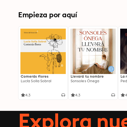
Empieza por aquí
Comerás flores
Llevará tu nombre
La 
Lucía Solla Sobral
Sonsoles Ónega
Ped
4.3
4.3
4
Explora n