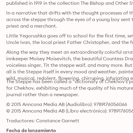
published in 1919 in the collection The Bishop and Other S
In a narrative that drifts with the thought processes of 
across the steppe through the eyes of a young boy sent 
priest and a merchant.
Little Yegorushka goes off to school for the first time, s
Uncle Ivan, the local priest Father Christopher, and the 
Along the way they meet an extraordinarily colorful arra
innkeeper Moisey Moisevitch, the beautiful Countess Dra
voiceless singer, Tit the steppe waif, and many more. But
all is the Steppe itself in every mood and weather, painte
wild, musical, redolent, flowering, chirruping, infuriating
The Steppe has been called a "dictionary of Chekhov's po
for Chekhov, exhibiting much of the quality of his mature 
journal rather than a newspaper.
© 2015 Anncona Media AB (Audiolibro): 9789176056066
© 2015 Anncona Media AB (Libro electrónico): 978917605
Traductores: Constance Garnett
Fecha de lanzamiento