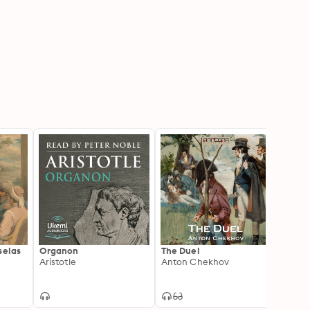
selas
Organon
The Duel
Morali
Aristotle
Anton Chekhov
Ethica
Name 