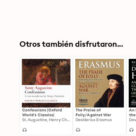
Otros también disfrutaron...
Confessions (Oxford
The Praise of
An 
World's Classics)
Folly/Against War
the
St. Augustine, Henry Chadwick
Desiderius Erasmus
and
Da