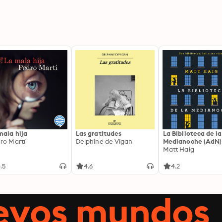
mala hija
Las gratitudes
La Biblioteca de la
ro Martí
Delphine de Vigan
Medianoche (AdN)
Matt Haig
.5
4.6
4.2
uevos mundos