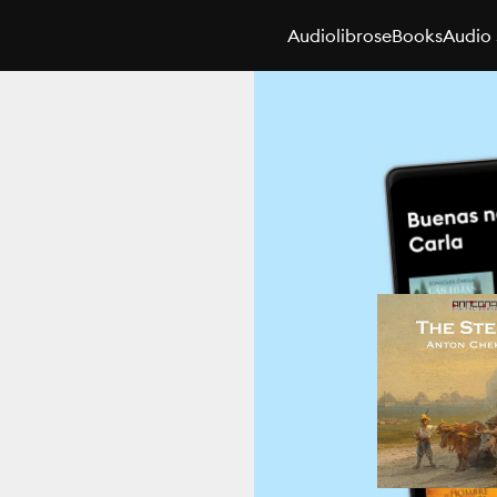
Audiolibros
eBooks
Audio 