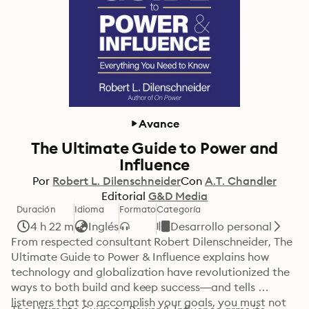
Avance
The Ultimate Guide to Power and
Influence
Por
Robert L. Dilenschneider
Con
A.T. Chandler
Editorial
G&D Media
Duración
Idioma
Formato
Categoría
4 h 22 m
Inglés
Desarrollo personal
From respected consultant Robert Dilenschneider, The 
Ultimate Guide to Power & Influence explains how 
technology and globalization have revolutionized the 
ways to both build and keep success—and tells 
listeners that to accomplish your goals, you must not 