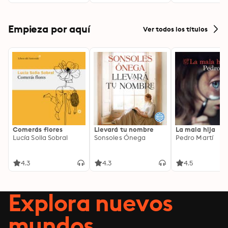
Empieza por aquí
Ver todos los títulos
Comerás flores
Llevará tu nombre
La mala hija
Lucía Solla Sobral
Sonsoles Ónega
Pedro Martí
4.3
4.3
4.5
Explora nuevos
mundos