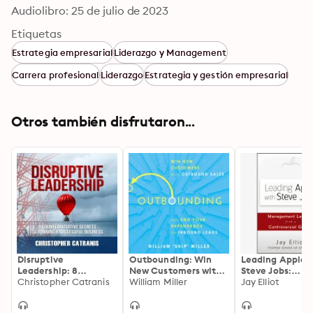
Audiolibro: 25 de julio de 2023
Etiquetas
Estrategia empresarial
Liderazgo y Management
Carrera profesional
Liderazgo
Estrategia y gestión empresarial
Otros también disfrutaron...
Disruptive
Outbounding: Win
Leading Apple 
Leadership: 8
New Customers with
Steve Jobs:
Counterintuitive
Christopher Catranis
Outbound Sales and
William Miller
Management Le
Jay Elliot
Secrets to Running a
End Your Dependence
From a Controve
Successful Business
on Inbound Leads
Genius