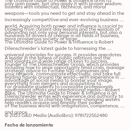
The Ultimate Guide to Power & Influence arms its 
only gain power, but also apply it with proper wisdom.
listeners with intellectual, technical, and moral 
weapons—tools you need to get and stay ahead in the 
increasingly competitive and ever-evolving business 
world. Acquiring both power and influence is crucial to 
Drawing from current-day lessons and the wisdom of 
advancing not only your personal interests, but also a 
hundreds of drivers of change in all fields of business, 
more prosperous society at large.
The Ultimate Guide to Power & Influence is Robert 
Dilenschneider’s latest guide to harnessing the 
universal principles for success. It provides anecdotes 
A leader in the sphere of public relations and the 
and insights on a wide range of keys to success, 
founder of The Dilenschneider Group, which provides 
including how to seize opportunity amid crisis, manage 
strategic advice to Fortune 500 companies and 
your network, communicate effectively, and take full 
leading figures around the world—with experience in 
advantage of social media to bolster your image.
everything from mergers and acquisitions to 
For graduate students to corporate professionals 
government affairs and international media—Robert 
alike, The Ultimate Guide to Power & Influence is an 
Dilenschneider writes with experience and authority to 
essential guide to charting the ever-changing waters 
help readers acquire and amplify their power.
of the business world with imagination, competence, 
and grace.
© 2023 G&D Media (Audiolibro): 9781722552480
Fecha de lanzamiento