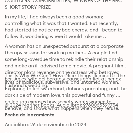
CONTAINS “COMORBIDITIES,” WINNER OF THE BBC 
SHORT STORY PRIZE
In my life, I had always been a good woman; 
controlling what it was that I wanted. But recently, I 
had started to notice my bad energy, and I began to 
follow it, wondering where it would take me . . .
A woman has an unexpected outburst at a corporate 
therapy session for working mothers. A couple find 
some long-overdue time to rekindle their relationship 
and make an ill-advised home movie. A pregnant film 
director plots revenge on the actress who betrayed 
This Is Why We Can't Have Nice Things illuminates the 
her. An ex-wife deliberately causes conflict at her ex-
lives of malicious, subversive, and untamed women. 
husband’s wedding.
Exploring failed sisterhood, dubious parenting, and the 
dark side of modern love, this powerful and funny 
collection exposes how society wants women to 
© 2024 Mariner Books (Audiolibro): 9780063399754
behave, and shows what happens when they refuse.
Fecha de lanzamiento
Audiolibro: 26 de noviembre de 2024