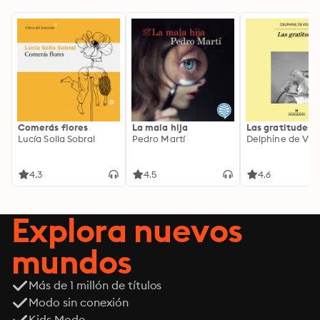
Comerás flores
La mala hija
Las gratitudes
Lucía Solla Sobral
Pedro Martí
Delphine de Vig
4.3
4.5
4.6
Explora nuevos
mundos
Más de 1 millón de títulos
Modo sin conexión
Kids Mode