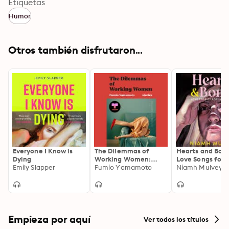
Etiquetas
Humor
Otros también disfrutaron...
Everyone I Know is
The Dilemmas of
Hearts and Bone
Dying
Working Women:
Love Songs for 
Emily Slapper
Stories
Fumio Yamamoto
Youth
Niamh Mulvey
Empieza por aquí
Ver todos los títulos