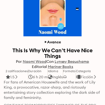
Avance
This Is Why We Can’t Have Nice
Things
Por
Naomi Wood
Con
Lynsey Beauchamp
Editorial
Mariner Books
2 calificaciones
Duración
Idioma
Formato
Categoría
1.5
6 h 20 m
Inglés
Ficción
For fans of American Housewife and the work of Lily 
King, a provocative, razor-sharp, and riotously 
entertaining story collection exploring the dark side of 
family and femininity.