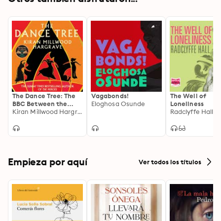
The Dance Tree: The
Vagabonds!
The Well of
BBC Between the
Eloghosa Osunde
Loneliness
Covers Book Club Pick
Kiran Millwood Hargrave
Radclyffe Hall
Empieza por aquí
Ver todos los títulos