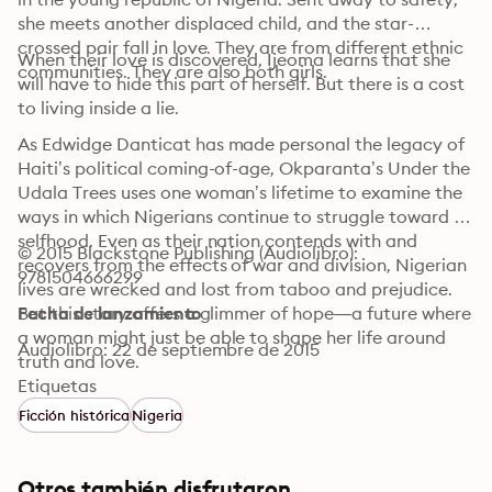
she meets another displaced child, and the star-
crossed pair fall in love. They are from different ethnic 
When their love is discovered, Ijeoma learns that she 
communities. They are also both girls.
will have to hide this part of herself. But there is a cost 
to living inside a lie.
As Edwidge Danticat has made personal the legacy of 
Haiti’s political coming-of-age, Okparanta’s Under the 
Udala Trees uses one woman’s lifetime to examine the 
ways in which Nigerians continue to struggle toward 
selfhood. Even as their nation contends with and 
© 2015 Blackstone Publishing (Audiolibro): 
recovers from the effects of war and division, Nigerian 
9781504666299
lives are wrecked and lost from taboo and prejudice. 
But this story offers a glimmer of hope—a future where 
Fecha de lanzamiento
a woman might just be able to shape her life around 
Audiolibro: 22 de septiembre de 2015
truth and love.
Etiquetas
Ficción histórica
Nigeria
Otros también disfrutaron...