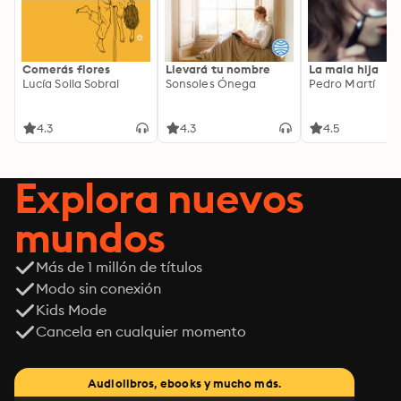
Comerás flores
Llevará tu nombre
La mala hija
Lucía Solla Sobral
Sonsoles Ónega
Pedro Martí
4.3
4.3
4.5
Explora nuevos
mundos
Más de 1 millón de títulos
Modo sin conexión
Kids Mode
Cancela en cualquier momento
Audiolibros, ebooks y mucho más.