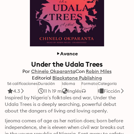
Avance
Under the Udala Trees
Por
Chinelo Okparanta
Con
Robin Miles
Editorial
Blackstone Publishing
56 calificaciones
Duración
Idioma
Formato
Categoría
4.3
11 h 19 m
Inglés
Ficción
Inspired by Nigeria’s folktales and war, Under the 
Udala Trees is a deeply searching, powerful debut 
about the dangers of living and loving openly.
Ijeoma comes of age as her nation does; born before 
independence, she is eleven when civil war breaks out 
in the young republic of Nigeria. Sent away to safety, 