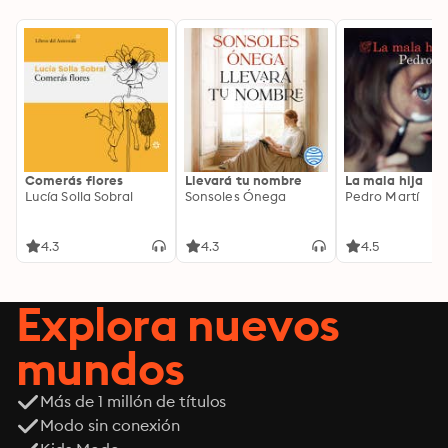
Comerás flores
Llevará tu nombre
La mala hija
Lucía Solla Sobral
Sonsoles Ónega
Pedro Martí
4.3
4.3
4.5
Explora nuevos
mundos
Más de 1 millón de títulos
Modo sin conexión