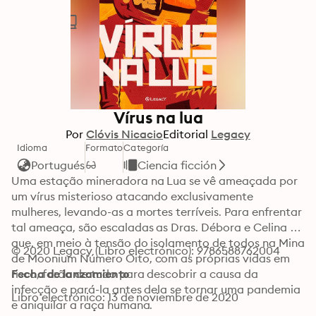
Vírus na lua
Por
Clóvis Nicacio
Editorial
Legacy
Idioma
Formato
Categoría
Portugués
Ciencia ficción
Uma estação mineradora na Lua se vê ameaçada por 
um vírus misterioso atacando exclusivamente 
mulheres, levando-as a mortes terríveis. Para enfrentar 
tal ameaça, são escaladas as Dras. Débora e Celina 
que, em meio à tensão do isolamento de todos na Mina 
© 2020 Legacy (Libro electrónico): 9786588762004
de Moonium Número Oito, com as próprias vidas em 
risco, farão de tudo para descobrir a causa da 
Fecha de lanzamiento
infecção e pará-la antes dela se tornar uma pandemia 
Libro electrónico: 13 de noviembre de 2020
e aniquilar a raça humana.