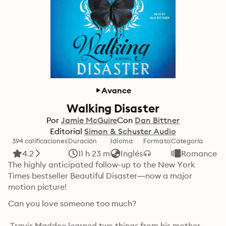
Avance
Walking Disaster
Por
Jamie McGuire
Con
Dan Bittner
Editorial
Simon & Schuster Audio
394 calificaciones
Duración
Idioma
Formato
Categoría
4.2
11 h 23 m
Inglés
Romance
The highly anticipated follow-up to the New York 
Times bestseller Beautiful Disaster—now a major 
motion picture!
Can you love someone too much?

 Travis Maddox learned two things from his mother 