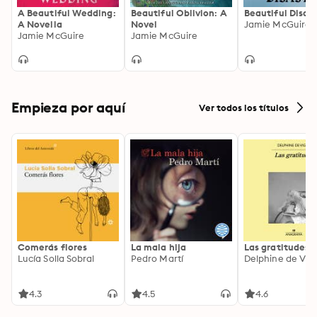
A Beautiful Wedding:
Beautiful Oblivion: A
Beautiful Disas
A Novella
Novel
Jamie McGuire
Jamie McGuire
Jamie McGuire
Empieza por aquí
Ver todos los títulos
Comerás flores
La mala hija
Las gratitudes
Lucía Solla Sobral
Pedro Martí
Delphine de Vig
4.3
4.5
4.6