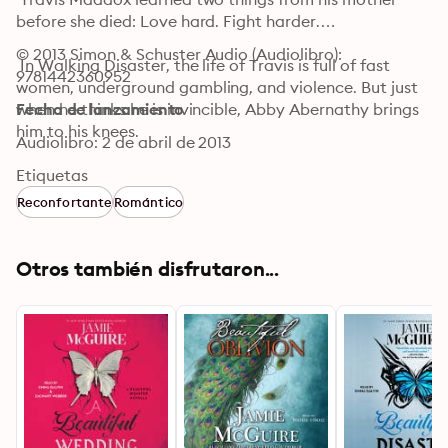
before she died: Love hard. Fight harder.

© 2013 Simon & Schuster Audio (Audiolibro): 
 In Walking Disaster, the life of Travis is full of fast 
9781442360952
women, underground gambling, and violence. But just 
when he thinks he is invincible, Abby Abernathy brings 
Fecha de lanzamiento
him to his knees.

Audiolibro: 2 de abril de 2013
 Every story has two sides. In Beautiful Disaster, Abby 
Etiquetas
had her say. Now it’s time to see the story through 
Reconfortante
Romántico
Travis’s eyes.
Otros también disfrutaron...