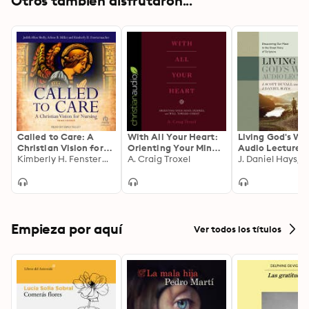
Otros también disfrutaron...
Called to Care: A
With All Your Heart:
Living God's Wo
Christian Vision for
Orienting Your Mind,
Audio Lectures:
Nursing, 3rd edition
Kimberly H. Fenstermacher, Arlene B. Miller, Judith Allen Shelly
Desires and Will
A. Craig Troxel
Discovering Our
Toward Christ
in the Great Sto
Scripture
Empieza por aquí
Ver todos los títulos