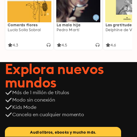
Comerás flores
La mala hija
Las gratitudes
Lucía Solla Sobral
Pedro Martí
Delphine de Vig
4.3
4.5
4.6
Explora nuevos
mundos
Más de 1 millón de títulos
Modo sin conexión
Kids Mode
Cancela en cualquier momento
Audiolibros, ebooks y mucho más.