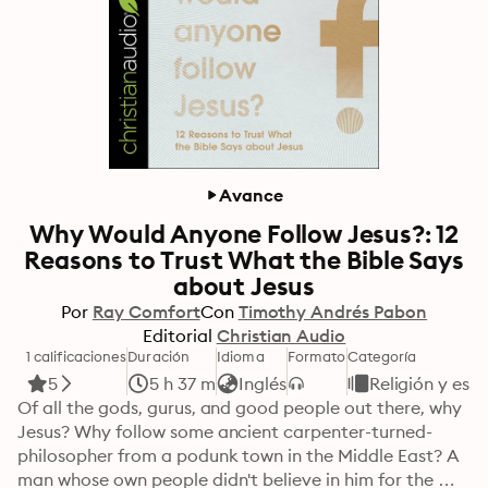
Avance
Why Would Anyone Follow Jesus?: 12
Reasons to Trust What the Bible Says
about Jesus
Por
Ray Comfort
Con
Timothy Andrés Pabon
Editorial
Christian Audio
1 calificaciones
Duración
Idioma
Formato
Categoría
5
5 h 37 m
Inglés
Religión y espi
Of all the gods, gurus, and good people out there, why 
Jesus? Why follow some ancient carpenter-turned-
philosopher from a podunk town in the Middle East? A 
man whose own people didn't believe in him for the 