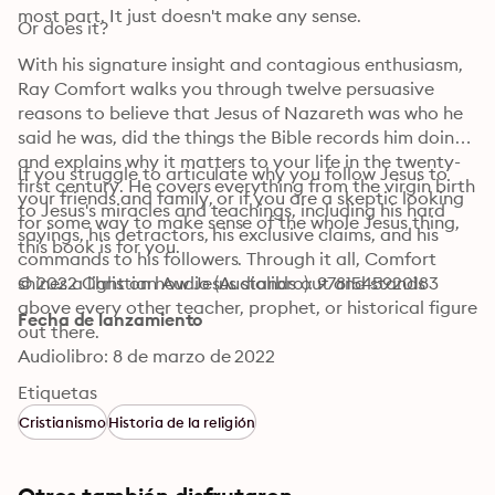
most part. It just doesn't make any sense.
Or does it?
With his signature insight and contagious enthusiasm, 
Ray Comfort walks you through twelve persuasive 
reasons to believe that Jesus of Nazareth was who he 
said he was, did the things the Bible records him doing, 
and explains why it matters to your life in the twenty-
If you struggle to articulate why you follow Jesus to 
first century. He covers everything from the virgin birth 
your friends and family, or if you are a skeptic looking 
to Jesus's miracles and teachings, including his hard 
for some way to make sense of the whole Jesus thing, 
sayings, his detractors, his exclusive claims, and his 
this book is for you.
commands to his followers. Through it all, Comfort 
shines a light on how Jesus stands out and stands 
© 2022 Christian Audio (Audiolibro): 9781545920183
above every other teacher, prophet, or historical figure 
Fecha de lanzamiento
out there.
Audiolibro: 8 de marzo de 2022
Etiquetas
Cristianismo
Historia de la religión