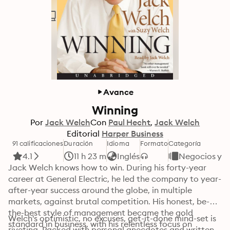
Avance
Winning
Por
Jack Welch
Con
Paul Hecht
Jack Welch
Editorial
Harper Business
91 calificaciones
Duración
Idioma
Formato
Categoría
4.1
11 h 23 m
Inglés
Negocios y 
Jack Welch knows how to win. During his forty-year 
career at General Electric, he led the company to year-
after-year success around the globe, in multiple 
markets, against brutal competition. His honest, be-
the-best style of management became the gold 
Welch's optimistic, no excuses, get-it-done mind-set is 
standard in business, with his relentless focus on 
riveting. Packed with personal anecdotes and written 