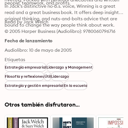
people, teamwork, and profits.
in Jack's distinctive no-b.s. voice, Winning is a great 
read and a great business book. It offers deep insights, 
original thinking, and nuts-and-bolts advice that are 
Read by Jack Welch
bound to change the way people think about work.
© 2005 Harper Business (Audiolibro): 9780060796716
Fecha de lanzamiento
Audiolibro: 10 de mayo de 2005
Etiquetas
Estrategia empresarial
Liderazgo y Management
Filosofía y reflexiones
Útil
Liderazgo
Estrategia y gestión empresarial
En la escuela
Otros también disfrutaron...