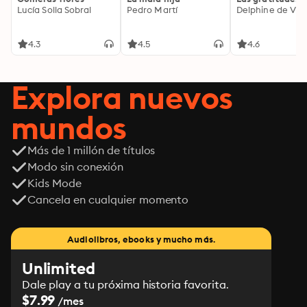
Lucía Solla Sobral
Pedro Martí
Delphine de Vig
4.3
4.5
4.6
Explora nuevos
mundos
Más de 1 millón de títulos
Modo sin conexión
Kids Mode
Cancela en cualquier momento
Audiolibros, ebooks y mucho más.
Unlimited
Dale play a tu próxima historia favorita.
$7.99
/mes