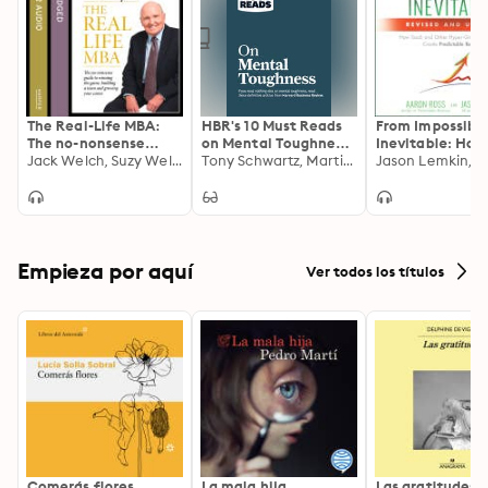
The Real-Life MBA:
HBR's 10 Must Reads
From Impossible
The no-nonsense
on Mental Toughness
Inevitable: How
guide to winning the
Jack Welch, Suzy Welch
(with bonus interview
Tony Schwartz, Martin E.P. Seligman, Harvard Business Review, Warren G. Bennis, Robert J. Thomas
and Other Hype
game, building a
"Post-Traumatic
Growth Compan
team and growing
Growth and Building
Create Predicta
your career
Resilience" with
Revenue (2nd
Martin Seligman)
Edition): How S
(HBR's 10 Must Reads)
and Other Hype
Growth Compan
Empieza por aquí
Ver todos los títulos
Create Predicta
Revenue 2nd Ed
Comerás flores
La mala hija
Las gratitudes