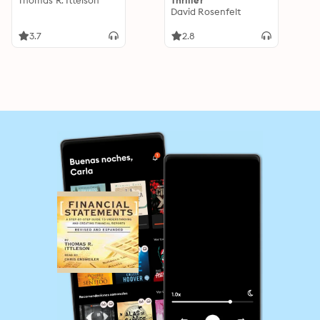
Thomas R. Ittelson
Thriller
David Rosenfelt
3.7
2.8