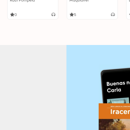
Raul Pompéia
Maquiavel
0
5