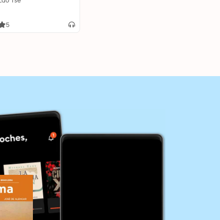
Lao Tsé
5