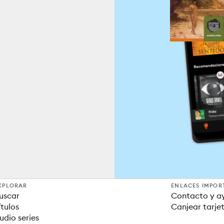
XPLORAR
ENLACES IMPOR
uscar
Contacto y a
ítulos
Canjear tarje
udio series