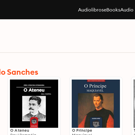
Audiolibros
eBooks
Audio 
lo Sanches
O Ateneu
O Príncipe