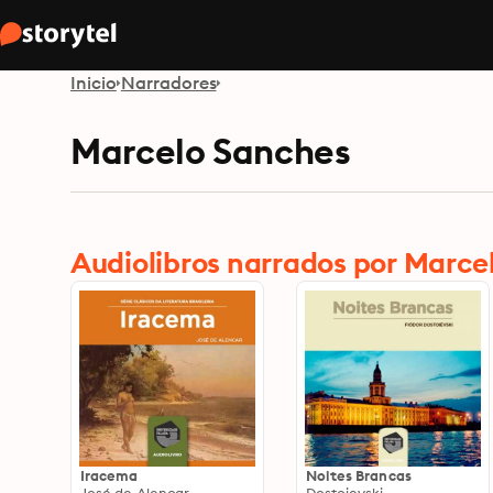
Inicio
Narradores
Marcelo Sanches
Audiolibros narrados por Marce
Iracema
Noites Brancas