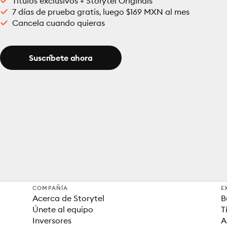
Títulos exclusivos + Storytel Originals
7 días de prueba gratis, luego $169 MXN al mes
Cancela cuando quieras
Suscríbete ahora
COMPAÑÍA
E
Acerca de Storytel
B
Únete al equipo
T
Inversores
A