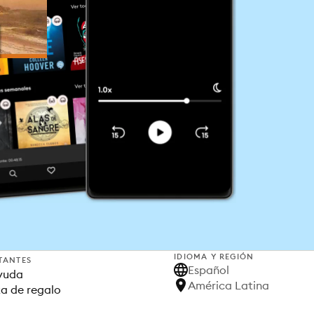
IDIOMA Y REGIÓN
TANTES
Español
yuda
América Latina
ta de regalo