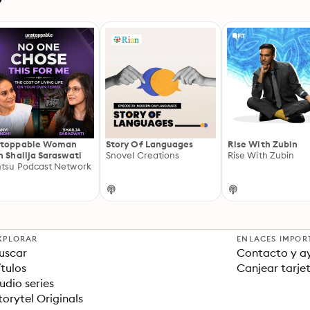
stoppable Woman
Story Of Languages
Rise With Zubin
h Shailja Saraswati
Snovel Creations
Rise With Zubin
tsu Podcast Network
XPLORAR
ENLACES IMPOR
uscar
Contacto y a
ítulos
Canjear tarje
udio series
torytel Originals