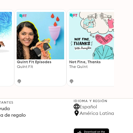
Quint Fit Episodes
Not Fine, Thanks
'I AM 
Quint Fit
The Quint
Bathi
Ekta B
IDIOMA Y REGIÓN
TANTES
Español
yuda
América Latina
ta de regalo