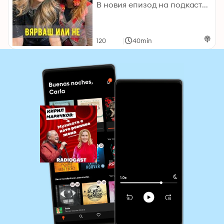
В новия епизод на подкаста „Вярваш или не" посрещамеактрисата и сценарист Здрава Каменова. В студиото на Радиокаст тя поговори заживота, работата, любовта и децата си, които почти винаги са зад сцената повреме на нейни постановки, за да помагат. Здрава признава, че много се гордее стях и се старае да свиква с мисълта, че порастват, но допълва, че е многопритеснителна майка, която винаги се тревожи и бди над наследниците си. Какви са ролите в живота ѝ, коя е най-хубавата, какво иска да ѝ се случи и закакво мечтае – гледайте и слушайте новия епизод на подкаста „Вярваш илине" в каналите на Radiocast – в YouTube, Spotify и Apple Podcasts.Последвайте Здрава: https://www.instagram.com/zdrava_kamenova_actress/ Последвайте DIA: https://www.instagram.com/diadimana/ https://www.facebook.com/DiaBulgaria Последвайте Radiocast Instagram: https://www.instagram.com/radiocast_bg/ Facebook: https://www.facebook.com/radiocastbg Youtube: https://bit.ly/3I6OaOD TikTok: https://www.tiktok.com/@radiocast_bg Spotify: https://open.spotify.com/show/3fXpy1GbhCcbX5SXXnzJpX Google Podcasts: https://bit.ly/3Hf8fAT Apple Podcasts: https://apple.co/3ueNMrn radiocast.bg 2023 Hosted on Acast. See acast.com/privacy for more information.
|
120
40min