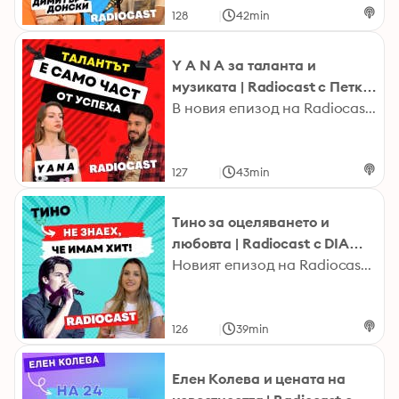
|
128
42min
Y A N A за таланта и
музиката | Radiocast с Петко
#22
В новия епизод на Radiocast гостува младата изгряваща изпълнителка YANA. Малко след като е издала дебютния си албум тя разказва запътя си на музикант и за ролята на таланта и труда. Според Яна Янчева талантът е важен, но ако човек не работи, за да развие своите дадености, няма значение колко е талантлив. Последвайте и подкрепете Яна: https://www.facebook.com/profile.php?id=100092198050075 https://www.instagram.com/yannayancheva/ https://links.stereofox.com/yana-gena-under-my-skin bit.ly/3IT44OG Последвайте Петко: https://www.instagram.com/petkokralev/ Последвайте Radiocast Instagram: https://www.instagram.com/radiocast_bg/ Facebook: https://www.facebook.com/radiocastbg Youtube: https://bit.ly/3I6OaOD TikTok: https://www.tiktok.com/@radiocast_bg Spotify:https://open.spotify.com/show/3fXpy1GbhCcbX5SXXnzJpX Google Podcasts: https://bit.ly/3Hf8fAT Apple Podcasts: https://apple.co/3ueNMrn radiocast.bg 2023 Hosted on Acast. See acast.com/privacy for more information.
|
127
43min
Тино за оцеляването и
любовта | Radiocast с DIA
#45
Новият епизод на Radiocast ни среща с певеца с уникален гласи огромно творческо въображение – Тино. Преди броени дни той се завърна отприключението „Сървайвър“, за което споделя, че колкото и да опитва да изобразис думи емоцията, която е изпитал там, никой няма да разбере чувството на самотаи изолация, което обсебва ума му в предаването. Последвайте Тино: https://www.facebook.com/tino.official.page https://www.instagram.com/tinobackstage/ Последвайте DIA: https://www.instagram.com/diadimana/ https://www.facebook.com/DiaBulgaria Последвайте Radiocast Instagram: https://www.instagram.com/radiocast_bg/ Facebook: https://www.facebook.com/radiocastbg Youtube: https://bit.ly/3I6OaOD TikTok: https://www.tiktok.com/@radiocast_bg Spotify: https://open.spotify.com/show/3fXpy1GbhCcbX5SXXnzJpX Google Podcasts: https://bit.ly/3Hf8fAT Apple Podcasts: https://apple.co/3ueNMrn radiocast.bg 2023 Hosted on Acast. See acast.com/privacy for more information.
|
126
39min
Елен Колева и цената на