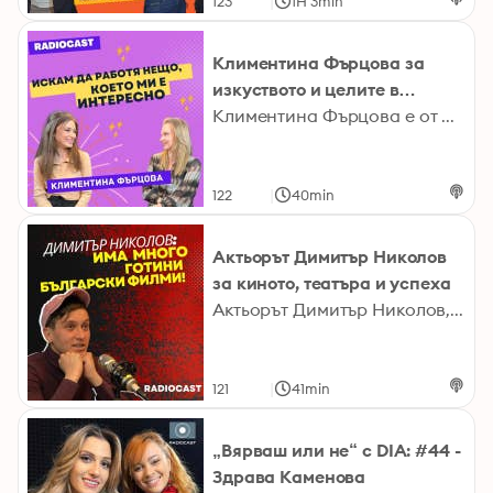
|
123
1H 3min
Климентина Фърцова за
изкуството и целите в
живота | Radiocast с Рая
Климентина Фърцова е от младите красиви надежди на българския театър и кино. Темпераментна, завладяваща и знаеща какво иска – такава ще я видите и чуете в новия епизод на Radiocast с Рая. В епизода ще имате възможността да се докоснете до светоусещането и мечтите на Климентина, ще чуете и как се чувства след прозвището българската Одри Хепбърн.Последвайте Климентина:https://www.instagram.com/klimentinafartzova/Последвайте Рая:https://instagram.com/raia_belhttps://www.facebook.com/raya.belevaПоследвайте Radiocast:Instagram: https://www.instagram.com/radiocast_bg/ Facebook: https://www.facebook.com/radiocastbg Youtube: https://bit.ly/3I6OaOD TikTok: https://www.tiktok.com/@radiocast_bgSpotify: https://open.spotify.com/show/3fXpy1GbhCcbX5SXXnzJpX Google Podcasts: https://bit.ly/3Hf8fATApple Podcasts: https://apple.co/3ueNMrnradiocast.bg2023 Hosted on Acast. See acast.com/privacy for more information.
|
122
40min
Актьорът Димитър Николов
за киното, театъра и успеха
Актьорът Димитър Николов, познат от продукции като „Доза щастие“, „Дяволското гърло“ и „Блок“ пред Лазар Хрисимов в новия епизод на Radiocast. Димитър разказа за пътя си като актьор, за най-трудните си роли, за ролите, които иска да изиграе и за разликата между театър и киното. Чуйте и вижте целия разговор в YouTube, Spotify и Apple Podcasts каналите на Radiocast. Последвайте Димитър:https://www.facebook.com/dimitar.nikolov.1656Последвайте Лазар:https://www.instagram.com/l.a.zz.oПоследвайте RadiocastInstagram: https://www.instagram.com/radiocast_bg/ Facebook: https://www.facebook.com/radiocastbg Youtube: https://bit.ly/3I6OaOD TikTok: https://www.tiktok.com/@radiocast_bgSpotify: https://open.spotify.com/show/3fXpy1GbhCcbX5SXXnzJpX Google Podcasts: https://bit.ly/3Hf8fATApple Podcasts: https://apple.co/3ueNMrnradiocast.bg2023 Hosted on Acast. See acast.com/privacy for more information.
|
121
41min
„Вярваш или не“ с DIA: #44 -
Здрава Каменова