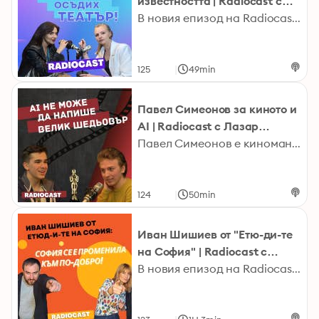
известността | Radiocast с
Рая #13
В новия епизод на Radiocast гостува Елен Колева. Ще чуете с какво се занимава сега привлекателната актриса, какви са вижданията ѝ за отношенията между мъжете и жените, какво я е тласнало към вътрешната ѝ свобода и защо се чувства независима и стабилна. Елен разкри и кой театър е осъдила и как е попаднала в капана на известността! Последвайте Елен: https://www.instagram.com/elena_kalevska Последвайте Рая:https://instagram.com/raia_belhttps://www.facebook.com/raya.beleva Последвайте Radiocast:Instagram: https://www.instagram.com/radiocast_bg/ Facebook: https://www.facebook.com/radiocastbg Youtube: https://bit.ly/3I6OaOD TikTok: https://www.tiktok.com/@radiocast_bgSpotify: https://open.spotify.com/show/3fXpy1GbhCcbX5SXXnzJpX Google Podcasts: https://bit.ly/3Hf8fATApple Podcasts: https://apple.co/3ueNMrn radiocast.bg2023 Hosted on Acast. See acast.com/privacy for more information.
|
125
49min
Павел Симеонов за киното и
AI | Radiocast с Лазар
Хрисимов #2
Павел Симеонов е киноман-ентусиаст и коментатор на актуалните новини и събития във филмовото изкуство към кино рубриката на ,,100% будни" в четвъртък. Освен това е част от подкастите - ,,Тихо, филмът започва" и ,,Inglorious cunts". С него поговорихме за бъдещите му планове за развитие във филмовото поприще, новите тенденции в киното, последиците от стачката на сценаристите в Холивуд и кои сериали и филми си заслужават гледането. Последвайте Павел: instagram.com/pavel_simeonovvПоследвайте Лазар:https://www.instagram.com/l.a.zz.oПоследвайте RadiocastInstagram: https://www.instagram.com/radiocast_bg/ Facebook: https://www.facebook.com/radiocastbg Youtube: https://bit.ly/3I6OaOD TikTok: https://www.tiktok.com/@radiocast_bgSpotify: https://open.spotify.com/show/3fXpy1GbhCcbX5SXXnzJpX Google Podcasts: https://bit.ly/3Hf8fATApple Podcasts: https://apple.co/3ueNMrnradiocast.bg2023 Hosted on Acast. See acast.com/privacy for more information.
|
124
50min
Иван Шишиев от "Етю-ди-те
на София" | Radiocast с
Криси Цветкова #24
В новия епизод на Radiocast ви срещаме с фотографа Иван Шишиев, който стои зад страницата „Етюдите на София“. Ако сте потребители на социалната мрежа, няма как да не сте попадали на чудните фотографии, които пулсират в ритъма на сърцето на столицата. Но една снимка на трамвай и жена, която пресича пред пред него, влезе в медийното пространство, и то не само в родното, а и по света. Фотографията роди десетки мемета, а и стана повод за още един хубав разговор в каналите на Radiocast в YouTube, Spotify, Apple, Google podcasts.Последвайте Иван и Етю-ди-те:https://www.facebook.com/etiuditenasofia/photos https://www.instagram.com/sketches_of_sofia/Последвайте Криси: https://www.instagram.com/krisi_tsvetkova/ Последвайте Radiocast Instagram: https://www.instagram.com/radiocast_bg/ Facebook: https://www.facebook.com/radiocastbg Youtube: https://bit.ly/3I6OaOD TikTok: https://www.tiktok.com/@radiocast_bg Spotify: https://open.spotify.com/show/3fXpy1GbhCcbX5SXXnzJpX Google Podcasts: https://bit.ly/3Hf8fAT Apple Podcasts: https://apple.co/3ueNMrn radiocast.bg 2023 Hosted on Acast. See acast.com/privacy for more information.