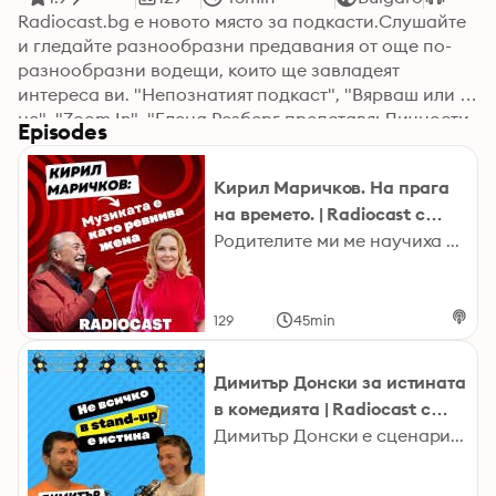
Radiocast.bg е новото място за подкасти.Слушайте 
и гледайте разнообразни предавания от още по-
разнообразни водещи, които ще завладеят 
интереса ви. "Непознатият подкаст", "Вярваш или 
не", "Zoom In", "Елена Розберг представя: Личности 
Episodes
и страсти:" и "Божана, Зомби и Нико" са 
предаванията, които в можете да намерите в този 
Кирил Маричков. На прага
канал. Всяко от тях е уникално по тематика и ви 
на времето. | Radiocast с
среща с интересни личности от всички сфери.

Елена Розберг #29
Родителите ми ме научиха как да порасна свободен човек в несвободна страна. Рокът е музика на свободните хора. Това сподели Кирил Mаричков в интервюто на Елена Розберг. Легендарният музикант представя автобиографията си „На прага на времето“. От „Бъндараците“ през „Щурците“ до „Фондацията“ – чуйте интригуващия и искрен разказ само в YouTube, Spotify и Apple Podcasts каналите на Radiocast Последвайте Елена: https://www.instagram.com/elenarozberg/ Последвайте Radiocast Instagram: https://www.instagram.com/radiocast_bg/ Facebook: https://www.facebook.com/radiocastbg Youtube: https://bit.ly/3I6OaOD TikTok: https://www.tiktok.com/@radiocast_bg Spotify: https://open.spotify.com/show/3fXpy1GbhCcbX5SXXnzJpX Google Podcasts: https://bit.ly/3Hf8fAT Apple Podcasts: https://apple.co/3ueNMrn radiocast.bg 2023 Hosted on Acast. See acast.com/privacy for more information.
 Hosted on Acast. See acast.com/privacy for more 
information.
|
129
45min
Димитър Донски за истината
в комедията | Radiocast с
Лазар #4k
Димитър Донски е сценарист и стендъп комедиант. След като учи дълги години в университета на Южен Илинойс в Карбондейл, се завръща вБългария, за да започне кариерата си като комик. За пътя му, обучението в САЩ, работата в българските телевизии, комедията и дебюта му като режисьор на късометражен филм селектиран от фестивала IN THE PALACE, гледайте и слушайте целия разговор в YouTube, Spotify и Apple Podcasts каналите на Radiocast. Последвайте Димитър: https://www.facebook.com/mitkomedia https://www.instagram.com/donskicomedy/ Последвайте Лазар: https://www.instagram.com/l.a.zz.o Последвайте Radiocast Instagram: https://www.instagram.com/radiocast_bg/ Facebook: https://www.facebook.com/radiocastbg Youtube: https://bit.ly/3I6OaOD TikTok: https://www.tiktok.com/@radiocast_bg Spotify:https://open.spotify.com/show/3fXpy1GbhCcbX5SXXnzJpX Google Podcasts: https://bit.ly/3Hf8fAT Apple Podcasts: https://apple.co/3ueNMrn radiocast.bg 2023 Hosted on Acast. See acast.com/privacy for more information.