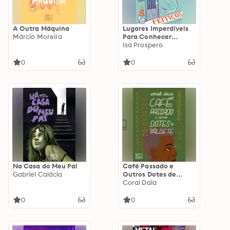
A Outra Máquina
Lugares Imperdíveis
Márcio Moreira
Para Conhecer
Pessoas e Lançar
Isa Prospero
Feitiços
0
0
Na Casa do Meu Pai
Café Passado e
Gabriel Calácia
Outros Dotes de
Valdete
Coral Daia
0
0