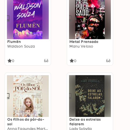
Flumën
Metal Prensado
Waldson Souza
Manu Veloso
0
0
Os filhos do pôr-do-
Deixe as estrelas
sol
falarem
Anna Fagundes Martino
Lady Sybylla