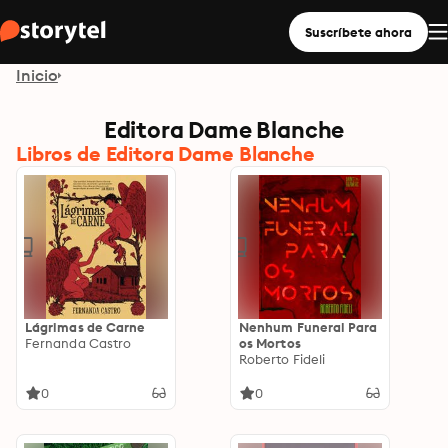
Suscríbete ahora
Inicio
Editora Dame Blanche
Libros de Editora Dame Blanche
Lágrimas de Carne
Nenhum Funeral Para
Fernanda Castro
os Mortos
Roberto Fideli
0
0