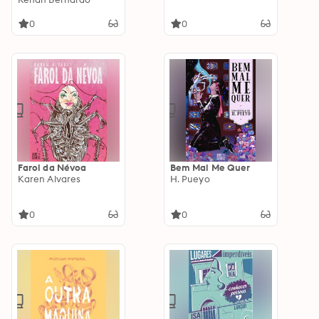
0
0
Farol da Névoa
Bem Mal Me Quer
Karen Alvares
H. Pueyo
0
0