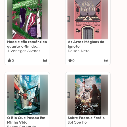
Nada é tão romântico
As Artes Mágicas do
quanto o fim do
Ignoto
mundo
J. Venegas Álvares
Delson Neto
0
0
O Rio Que Passou Em
Sobre Fadas e Faróis
Minha Vida
Sol Coelho
Renan Bernardo