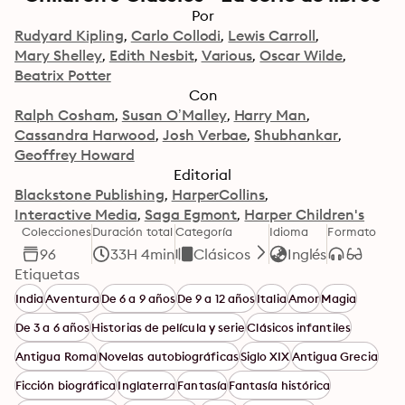
Por
Rudyard Kipling
Carlo Collodi
Lewis Carroll
Mary Shelley
Edith Nesbit
Various
Oscar Wilde
Beatrix Potter
Con
Ralph Cosham
Susan O’Malley
Harry Man
Cassandra Harwood
Josh Verbae
Shubhankar
Geoffrey Howard
Editorial
Blackstone Publishing
HarperCollins
Interactive Media
Saga Egmont
Harper Children's
Colecciones
Duración total
Categoría
Idioma
Formato
96
33H 4min
Clásicos
Inglés
Etiquetas
India
Aventura
De 6 a 9 años
De 9 a 12 años
Italia
Amor
Magia
De 3 a 6 años
Historias de película y serie
Clásicos infantiles
Antigua Roma
Novelas autobiográficas
Siglo XIX
Antigua Grecia
Ficción biográfica
Inglaterra
Fantasía
Fantasía histórica