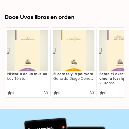
Doce Uvas libros en orden
Historia de un músico
El cerezo y la palmera
Sobre el excesi
Lev Tólstoi
Gerardo Diego Cendoya
amor a las riqu
Plutarco
0
0
0