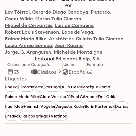
Por
Lev Tólstoi
Gerardo Diego Cendoya
Plutarco
Oscar Wilde
Marco Tulio Cicerón
Miguel de Cervantes
Luis de Camoens
Robert Louis Stevenson
Lope de Vega
Rainer Maria Rilke
Aristóteles
Quinto Tulio Cicerón
Lucio Anneo Séneca
Jean Racine
Jorge. G. Aranguren
Michel de Montaigne
Editorial
Ediciones Rialp, S.A.
Colecciones
Categoría
Idioma
Formato
53
Clásicos
Español
Etiquetas
Poesía
Filosofía
Arte
Portugal
Julio César
Antigua Roma
Rainer Maria Rilke
Clara Westhoff
Paul Cézanne
Emil Orlík
Paul Klee
Heinrich Vogeler
Auguste Rodin
Borís Pasternak
Diarios
Ensayo
Clásicos griegos y latinos