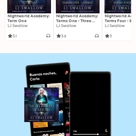
Nightworld Academy:
Nightworld Academy:
Nightworld Aca
Term One
Terms One - Three
Terms Four - Six
LJ Swallow
Omnibus
LJ Swallow
Omnibus
LJ Swallow
3.1
3.6
3