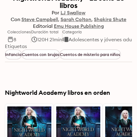
libros
Por
LJ Swallow
Con
Steve Campbell
Sarah Colton
Shakira Shute
Editorial
Emu House Publishing
Colecciones
Duración total
Categoría
8
120H 21min
Adolescentes y jóvenes adult
Etiquetas
Infancia
Cuentos con brujas
Cuentos de misterio para niños
Nightworld Academy libros en orden