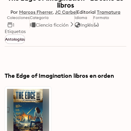
libros
Por
Marcos Fherrer
JC Carbel
Editorial
Tramatura
Colecciones
Categoría
Idioma
Formato
1
Ciencia ficción
Inglés
Etiquetas
Antologías
The Edge of Imagination libros en orden