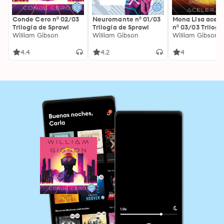
Conde Cero nº 02/03
Neuromante nº 01/03
Mona Lisa acel
Trilogía de Sprawl
Trilogía de Sprawl
nº 03/03 Trilogí
William Gibson
William Gibson
Sprawl
William Gibson
4.4
4.2
4