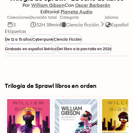
Por
William Gibson
Con
Oscar Barberán
Editorial
Planeta Audio
Colecciones
Duración total
Categoría
Idioma
F
3
32H 38min
Ciencia ficción
Español
Etiquetas
De 12 a 15 años
Cyberpunk
Ciencia Ficción
Grabado en español ibérico
Del libro a la pantalla en 2026
Trilogía de Sprawl libros en orden