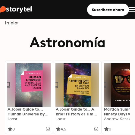
Suscríbete ahora
Inicio
Astronomía
A Joosr Guide to…
A Joosr Guide to... A
Martian Summer
Human Universe by
Brief History of Time
Ninety Days wit
Brian Cox and Andrew
Joosr
by Stephen Hawking:
Joosr
Interplanetary
Andrew Kessler
Cohen
From the Big Bang to
Pioneers,
Black Holes
Temperamenta
0
4.5
0
Robots, and NA