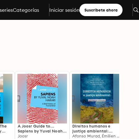
series
Categorías
Iniciar sesión
Suscríbete ahora
 The
A Joosr Guide to…
Direitos humanos e
Found
y
Sapiens by Yuval Noah
justiça ambiental:
Terre
 How
Harari: A Brief History
Joosr
Múltiplos olhares
Afonso Murad, Émilien Vilas Boas Reis, Marcelo A. Rocha
Santi