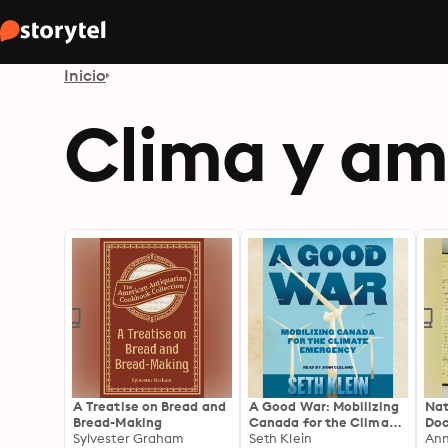
Inicio
Clima y am
A Treatise on Bread and
A Good War: Mobilizing
Nat
Bread-Making
Canada for the Climate
Doc
Sylvester Graham
Emergency
Seth Klein
Pru