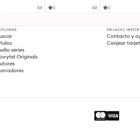
Recipes to Get Started
We Know What’s R
True
0
0
0
XPLORAR
ENLACES IMPOR
uscar
Contacto y a
ítulos
Canjear tarje
udio series
torytel Originals
utores
arradores