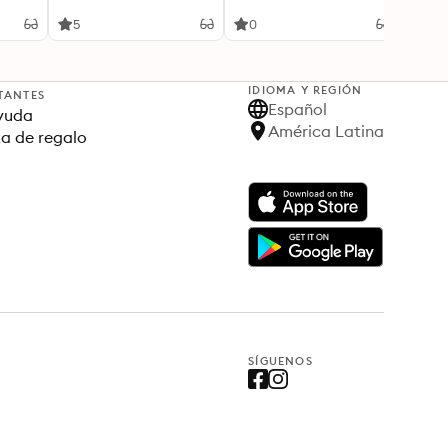
eally
of Humankind
5
0
0
IDIOMA Y REGIÓN
TANTES
Español
yuda
América Latina
ta de regalo
SÍGUENOS