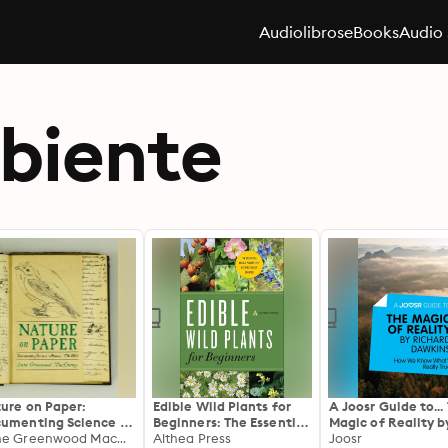
Audiolibros
eBooks
Audio 
biente
ure on Paper:
Edible Wild Plants for
A Joosr Guide to...
umenting Science in
Beginners: The Essential
Magic of Reality b
ssia, 1770-1850
Anne Greenwood MacKinney
Edible Plants and
Althea Press
Richard Dawkins:
Joosr