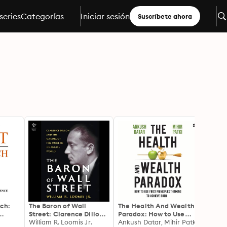
series
Categorías
Iniciar sesión
Suscríbete ahora
ch:
The Baron of Wall
The Health And Wealth
Smart 
Street: Clarence Dillon
Paradox: How to Use
Profit
h $500
and the Making of the
William R. Loomis Jr.
First Principles Thinking
Ankush Datar, Mihir Patki
Buildi
Lekho