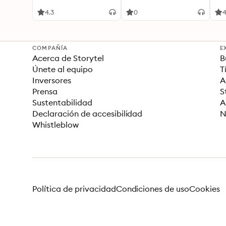
Enneagram
4.3
0
4
COMPAÑÍA
E
Acerca de Storytel
B
Únete al equipo
T
Inversores
A
Prensa
S
Sustentabilidad
A
Declaración de accesibilidad
N
Whistleblow
Política de privacidad
Condiciones de uso
Cookies