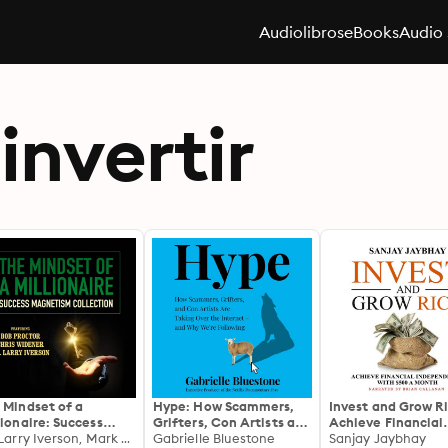
Audiolibros
eBooks
Audio 
invertir
 Mindset of a
Hype: How Scammers,
Invest and Grow Ri
lionaire: Success
Grifters, Con Artists and
Achieve Financial
netism Collection
Dr. Larry Iverson, Mark Victor Hansen, Chris Widener, Debbie Allen, Bob Proctor, Loral Langemeier, James Malinchak, Sherrin Ross Ingram, Pamela Jett, Charley Tremendous Jones
Influencers Are Taking
Gabrielle Bluestone
Independence wit
Sanjay Jaybhay