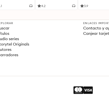
Over the Internet – and
a Month
Why We're Following
.1
4.2
3.9
XPLORAR
ENLACES IMPOR
uscar
Contacto y a
ítulos
Canjear tarje
udio series
torytel Originals
utores
arradores