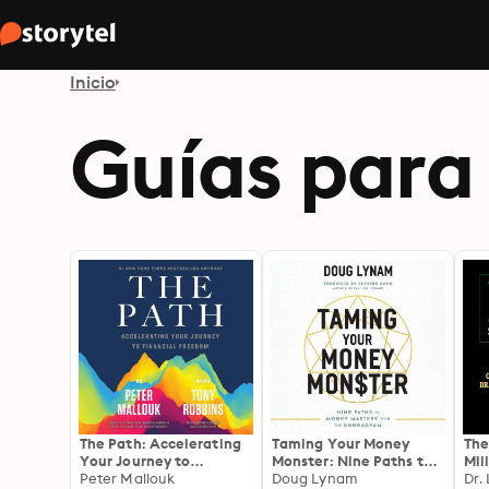
Inicio
Guías para 
The Path: Accelerating
Taming Your Money
The
Your Journey to
Monster: Nine Paths to
Mil
Financial Freedom
Peter Mallouk
Money Mastery with the
Doug Lynam
Mag