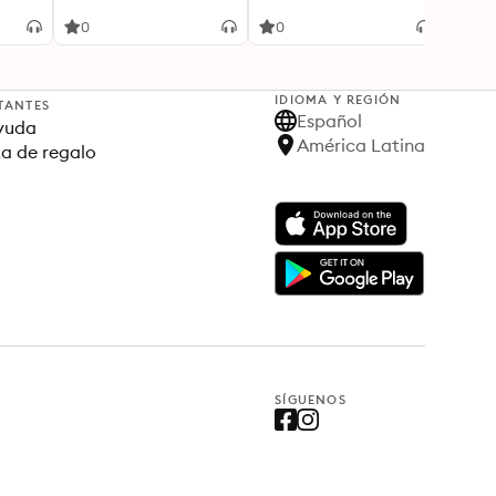
Modern Financial World
to Achieve Both
Socia
0
0
0
IDIOMA Y REGIÓN
TANTES
Español
yuda
América Latina
ta de regalo
SÍGUENOS