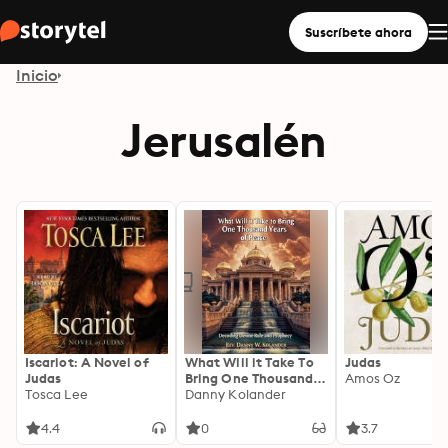
Suscríbete ahora
Inicio
Jerusalén
Iscariot: A Novel of
What Will it Take To
Judas
Judas
Bring One Thousand
Amos Oz
Tosca Lee
Years of Peace:
Danny Kolander
Decoding Divine Rule
and Prophecy
4.4
0
3.7