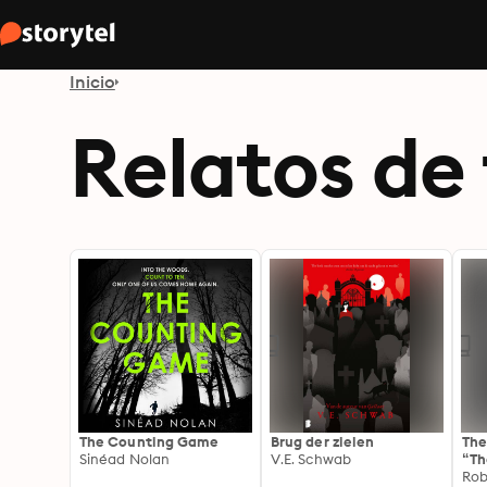
Inicio
Relatos de
The Counting Game
Brug der zielen
The
Sinéad Nolan
V.E. Schwab
“Th
awa
Rob