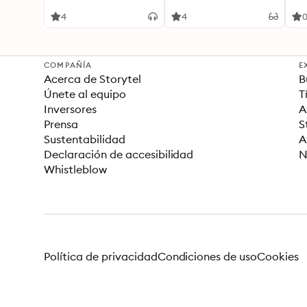
lon
of t
4
4
COMPAÑÍA
E
Acerca de Storytel
B
Únete al equipo
T
Inversores
A
Prensa
S
Sustentabilidad
A
Declaración de accesibilidad
N
Whistleblow
Política de privacidad
Condiciones de uso
Cookies