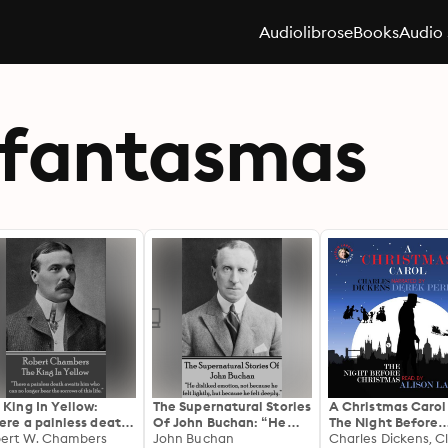
Audiolibros
eBooks
Audio 
 fantasmas
 King In Yellow:
The Supernatural Stories
A Christmas Carol
ere a painless death
Of John Buchan: “He
The Night Before
its him who can no
ert W. Chambers
disliked emotion, not
John Buchan
Christmas: With