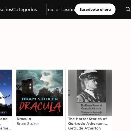
series
Categorías
Iniciar sesión
Suscríbete ahora
 and
Dracula
The Horror Stories of
A Cof
Bram Stoker
Gertrude Atherton:
Eva H
Charles Dickens, Clement Clarke Moore
"Only those who dare to
Getrude Atherton