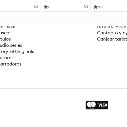
ger bear the sorrows
because he felt lightly,
Commentary fro
his life.”
but because he felt
Alison Larkin
0
0
4.7
deeply.”
XPLORAR
ENLACES IMPOR
uscar
Contacto y a
ítulos
Canjear tarje
udio series
torytel Originals
utores
arradores