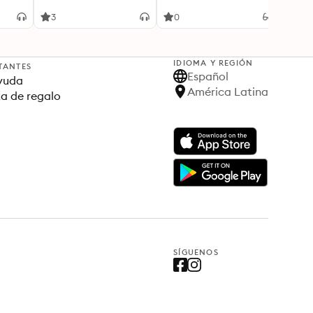
m
make mistakes succeed
greatly."
3
0
0
IDIOMA Y REGIÓN
TANTES
Español
yuda
América Latina
ta de regalo
SÍGUENOS