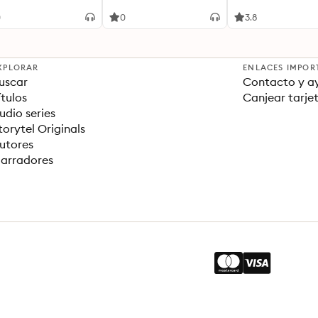
0
0
3.8
XPLORAR
ENLACES IMPOR
uscar
Contacto y a
ítulos
Canjear tarje
udio series
torytel Originals
utores
arradores