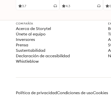
3.7
4.3
COMPAÑÍA
E
Acerca de Storytel
B
Únete al equipo
T
Inversores
A
Prensa
S
Sustentabilidad
A
Declaración de accesibilidad
N
Whistleblow
Política de privacidad
Condiciones de uso
Cookies