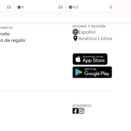
Iran, and the Caliphate
4
4.5
0
IDIOMA Y REGIÓN
TANTES
Español
yuda
América Latina
ta de regalo
SÍGUENOS