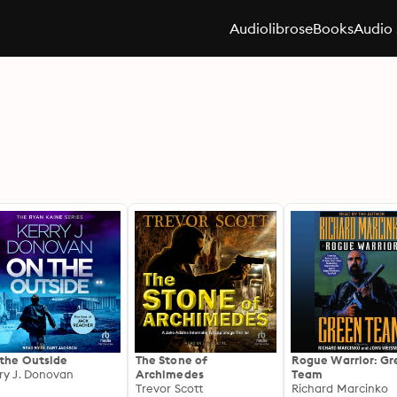
Audiolibros
eBooks
Audio 
the Outside
The Stone of
Rogue Warrior: Gr
ry J. Donovan
Archimedes
Team
Trevor Scott
Richard Marcinko