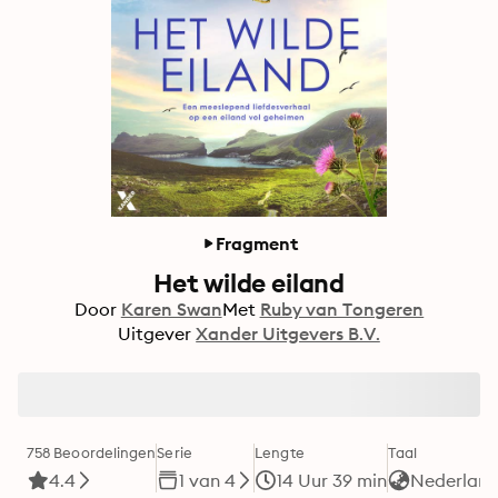
Fragment
Het wilde eiland
Door
Karen Swan
Met
Ruby van Tongeren
Uitgever
Xander Uitgevers B.V.
758 Beoordelingen
Serie
Lengte
Taal
4.4
1 van 4
14 Uur 39 min
Nederland