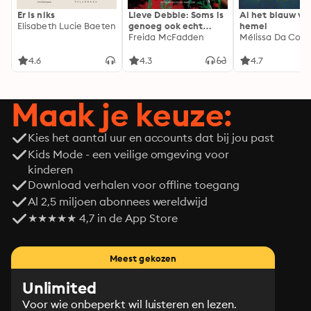
Er is niks
Lieve Debbie: Soms is
Al het blauw va
Elisabeth Lucie Baeten
genoeg ook echt
hemel
genoeg...
Freida McFadden
Mélissa Da Cost
4.6
4.3
4.7
Maak je keuze:
Kies het aantal uur en accounts dat bij jou past
Kids Mode - een veilige omgeving voor
kinderen
Download verhalen voor offline toegang
Al 2,5 miljoen abonnees wereldwijd
★★★★★ 4,7 in de App Store
Meest gekozen
Unlimited
Voor wie onbeperkt wil luisteren en lezen.