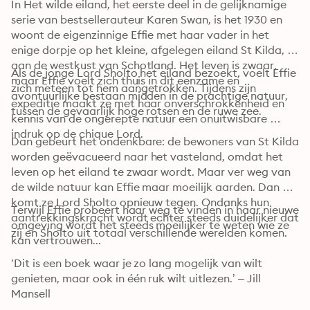
In Het wilde eiland, het eerste deel in de gelijknamige 
serie van bestsellerauteur Karen Swan, is het 1930 en 
woont de eigenzinnige Effie met haar vader in het 
enige dorpje op het kleine, afgelegen eiland St Kilda, 
aan de westkust van Schotland. Het leven is zwaar, 
Als de jonge Lord Sholto het eiland bezoekt, voelt Effie 
maar Effie voelt zich thuis in dit eenzame en 
zich meteen tot hem aangetrokken. Tijdens zijn 
avontuurlijke bestaan midden in de prachtige natuur, 
expeditie maakt ze met haar onverschrokkenheid en 
tussen de gevaarlijk hoge rotsen en de ruwe zee.
kennis van de ongerepte natuur een onuitwisbare 
indruk op de chique Lord.
Dan gebeurt het ondenkbare: de bewoners van St Kilda 
worden geëvacueerd naar het vasteland, omdat het 
leven op het eiland te zwaar wordt. Maar ver weg van 
de wilde natuur kan Effie maar moeilijk aarden. Dan 
komt ze Lord Sholto opnieuw tegen. Ondanks hun 
Terwijl Effie probeert haar weg te vinden in haar nieuwe 
aantrekkingskracht wordt echter steeds duidelijker dat 
omgeving wordt het steeds moeilijker te weten wie ze 
zij en Sholto uit totaal verschillende werelden komen.
kan vertrouwen...
‘Dit is een boek waar je zo lang mogelijk van wilt 
genieten, maar ook in één ruk wilt uitlezen.’ ‒ Jill 
Mansell