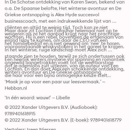
In De Schotse ontdekking van Karen Swan, bekend van 
o.a. De Spaanse belofte, Het winterse avontuur en De 
Griekse ontsnapping is Alex Hyde succesvol 
businesscoach, met een indrukwekkende lijst van 
cliënten en altijd te weinig tijd. Toch kan ze niet 
Maar daar zit Lochlan Farquhar helemaal niet op te 
weigeren als ze het aanbod krijgt naar het prachtige 
wachten. Hij is een rebel, bovendien de erfgenaam van 
eiland Islay te komen, om daar de CEO van een 
het familiebedrijf en is niet gewend om ‘nee’ te horen. 
vooraanstaande whiskystokerij in het gareel te krijgen.
In het winterse, ruige landschap moet Alex zich 
staande zien te houden, terwijl ze zich ondertussen ook 
Een heerlijk winters mysterie vol spanning en romantiek 
ongewild aangetrokken voelt tot de weerbarstige 
dat je ademloos zult uitlezen, van de auteur van Een 
Lochlan. En dan doet Alex een schokkende ontdekking, 
winters avontuur en De Griekse ontsnapping.
die haar voor een bijna onmogelijke keuze stelt...
‘Maak je op voor een paar uur leesvermaak.’ ‒ 
Hebban.nl
‘In één woord: wauw!’ ‒ Libelle
© 2022 Xander Uitgevers B.V. (Audioboek): 
9789401618915
© 2022 Xander Uitgevers B.V. (E-boek): 9789401618779
Vertalers: Ireen Niessen