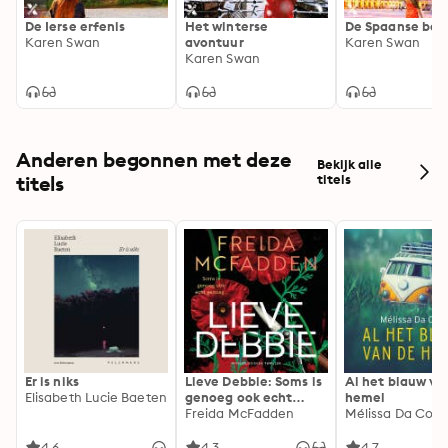
De Ierse erfenis
Het winterse
De Spaanse bel
Karen Swan
avontuur
Karen Swan
Karen Swan
Anderen begonnen met deze
Bekijk alle
titels
titels
Er is niks
Lieve Debbie: Soms is
Al het blauw va
Elisabeth Lucie Baeten
genoeg ook echt
hemel
genoeg...
Freida McFadden
Mélissa Da Cost
4.6
4.3
4.7