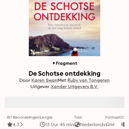
Fragment
De Schotse ontdekking
Door
Karen Swan
Met
Ruby van Tongeren
Uitgever
Xander Uitgevers B.V.
817 Beoordelingen
Lengte
Taal
Formaat
Cat
4.3
13 Uur 45 min
Nederlands