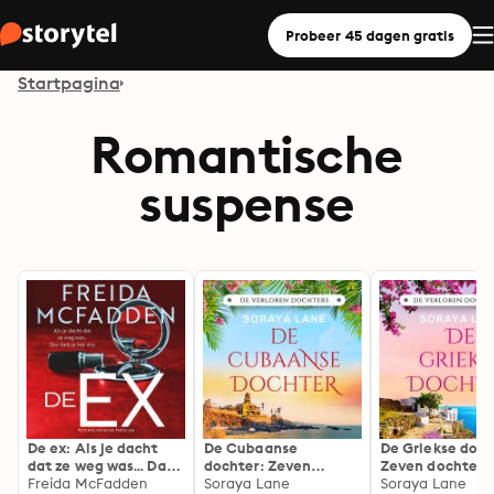
Probeer 45 dagen gratis
Startpagina
Romantische
suspense
De ex: Als je dacht
De Cubaanse
De Griekse doch
dat ze weg was... Dan
dochter: Zeven
Zeven dochters.
heb je het mis
Freida McFadden
dochters. Zeven
Soraya Lane
Zeven geheimen
Soraya Lane