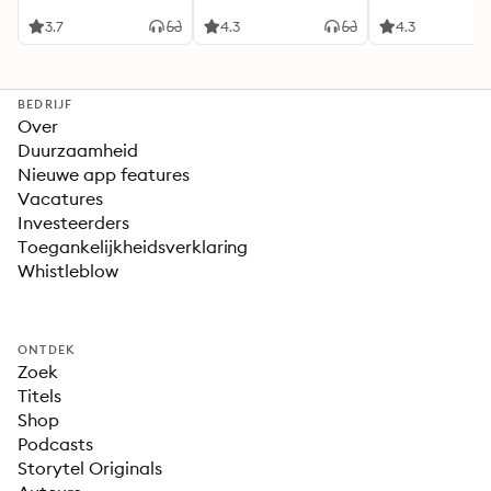
geheimen. Zeven
Zeven liefdes
liefdes.
3.7
4.3
4.3
BEDRIJF
Over
Duurzaamheid
Nieuwe app features
Vacatures
Investeerders
Toegankelijkheidsverklaring
Whistleblow
ONTDEK
Zoek
Titels
Shop
Podcasts
Storytel Originals