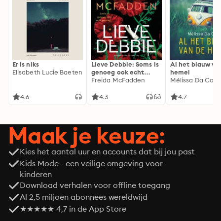
Er is niks
Lieve Debbie: Soms is
Al het blauw va
Elisabeth Lucie Baeten
genoeg ook echt
hemel
genoeg...
Freida McFadden
Mélissa Da Cost
4.6
4.3
4.7
Maak je keuze:
Kies het aantal uur en accounts dat bij jou past
Kids Mode - een veilige omgeving voor
kinderen
Download verhalen voor offline toegang
Al 2,5 miljoen abonnees wereldwijd
★★★★★ 4,7 in de App Store