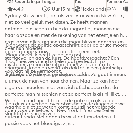
938 Beoordelingen
Lengte
Taal
Formaat
Cate
4.4
9 Uur 13 min
Nederlands
S
Sydney Shaw heeft, net als veel vrouwen in New York, 
niet zo veel geluk met daten. Ze heeft mannen 
ontmoet die liegen in hun datingprofiel, mannen die 
haar opzadelen met de rekening van het etentje en het 
ergste van alles, mannen die maar blijven doorpraten 
 Dan wordt de politie opgeschrikt door de brute moord 
over hun moeder.

op een jonge vrouw - de laatste in een reeks 
 Maar eindelijk heeft ze de jackpot.

sterfgevallen aan de kust. De hoofdverdachte? Een 
 Haar nieuwe vriend is helemaal perfect. Hij is 
mysterieuze man die uitgaat met zijn slachtoffers 
charmant, knap en werkt als dokter in een plaatselijk 
voordat hij ze vermoordt.
ziekenhuis. Sydney is op slag verliefd.
 Sydney zou zich veilig moeten voelen. Ze gaat immers 
uit met de man van haar dromen. Maar ze kan haar 
eigen vermoedens niet van zich afschudden dat de 
perfecte man misschien niet zo perfect is als hij lijkt. 
Want iemand houdt haar in de gaten en als ze de 
 Een duister verhaal over obsessie en de dingen die we 
waarheid niet te weten komt, zou zij het volgende 
doen voor de liefde. #1 New York Times bestseller 
slachtoffer kunnen zijn.
auteur Freida McFadden bewijst dat misdaden uit 
passie vaak het bloedigst zijn...