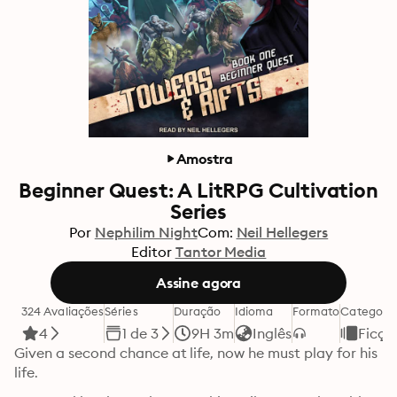
Amostra
Beginner Quest: A LitRPG Cultivation
Series
Por
Nephilim Night
Com:
Neil Hellegers
Editor
Tantor Media
Assine agora
324 Avaliações
Séries
Duração
Idioma
Formato
Categori
4
1 de 3
9H 3m
Inglês
Ficçã
Given a second chance at life, now he must play for his 
life.