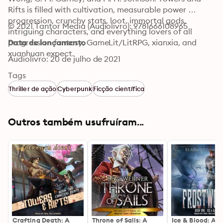
Rifts is filled with cultivation, measurable power 
progression, crunchy stats, loot, immortal gods, 
© 2021 Tantor Media (Audiolivro): 9781666108965
intriguing characters, and everything lovers of all 
progression fantasy, GameLit/LitRPG, xianxia, and 
Data de lançamento
xuanhuan expect.
Audiolivro: 20 de julho de 2021
Tags
Thriller de ação
Cyberpunk
Ficção científica
Outros também usufruíram...
Crafting Death: A
Throne of Sails: A
Ice & Blood: A