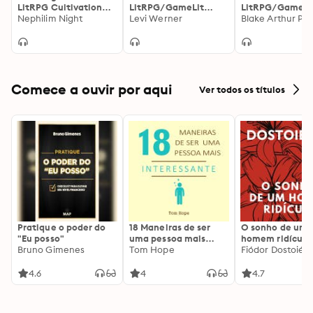
LitRPG Cultivation
LitRPG/GameLit
LitRPG/GameLi
Series
Nephilim Night
Series
Levi Werner
Viking Adventu
Blake Arthur Pee
Comece a ouvir por aqui
Ver todos os títulos
Pratique o poder do
18 Maneiras de ser
O sonho de um
"Eu posso"
uma pessoa mais
homem ridículo
Bruno Gimenes
interessante
Tom Hope
Fiódor Dostoiévs
4.6
4
4.7