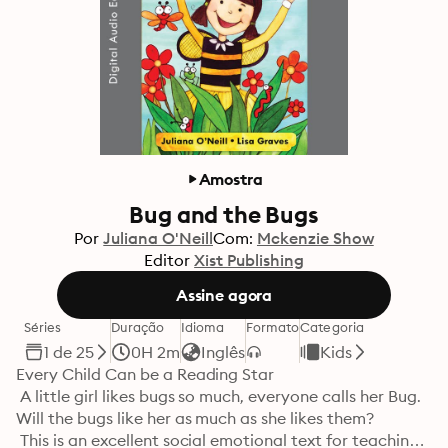
Amostra
Bug and the Bugs
Por
Juliana O'Neill
Com:
Mckenzie Show
Editor
Xist Publishing
Assine agora
Séries
Duração
Idioma
Formato
Categoria
1 de 25
0H 2m
Inglês
Kids
Every Child Can be a Reading Star 

 A little girl likes bugs so much, everyone calls her Bug. 
Will the bugs like her as much as she likes them? 

 This is an excellent social emotional text for teaching 