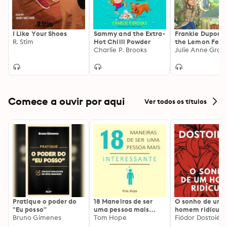
I Like Your Shoes
Sammy and the Extra-
Frankie Dupont
R. Stim
Hot Chilli Powder
the Lemon Festi
Charlie P. Brooks
Fiasco
Julie Anne Gras
Comece a ouvir por aqui
Ver todos os títulos
Pratique o poder do
18 Maneiras de ser
O sonho de um
"Eu posso"
uma pessoa mais
homem ridículo
Bruno Gimenes
interessante
Tom Hope
Fiódor Dostoiévs