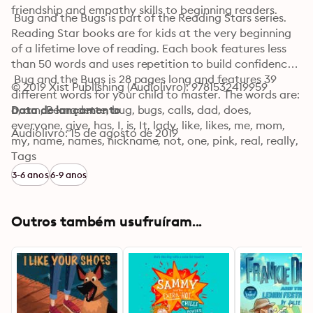
friendship and empathy skills to beginning readers. 
 Bug and the Bugs is part of the Reading Stars series. 
Reading Star books are for kids at the very beginning 
of a lifetime love of reading. Each book features less 
than 50 words and uses repetition to build confidence. 

 Bug and the Bugs is 28 pages long and features 39 
© 2019 Xist Publishing (Audiolivro): 9781532419959
different words for your child to master. The words are: 
a, am, Bernadette, bug, bugs, calls, dad, does, 
Data de lançamento
everyone, give, has, I, is, It, lady, like, likes, me, mom, 
Audiolivro: 15 de agosto de 2019
my, name, names, nickname, not, one, pink, real, really, 
so, still, stink, stinker, stinky, them, this, to, too, who, 
Tags
wing
3-6 anos
6-9 anos
Outros também usufruíram...