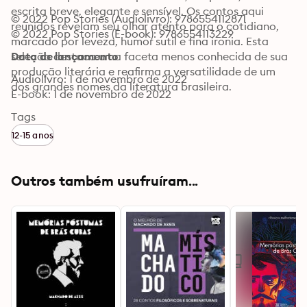
escrita breve, elegante e sensível. Os contos aqui 
© 2022 Pop Stories (Audiolivro): 9786554112871
reunidos revelam seu olhar atento para o cotidiano, 
© 2022 Pop Stories (E-book): 9786554113229
marcado por leveza, humor sutil e fina ironia. Esta 
seleção destaca uma faceta menos conhecida de sua 
Data de lançamento
produção literária e reafirma a versatilidade de um 
Audiolivro: 1 de novembro de 2022
dos grandes nomes da literatura brasileira.
E-book: 1 de novembro de 2022
Tags
12-15 anos
Outros também usufruíram...