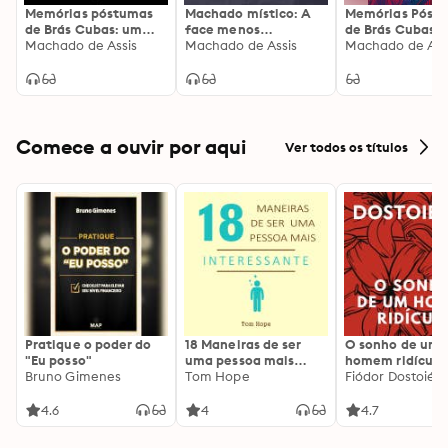
Memórias póstumas
Machado místico: A
Memórias Póst
de Brás Cubas: um
face menos
de Brás Cubas
resumo
Machado de Assis
conhecida de
Machado de Assis
Machado de Ass
Machado de Assis em
28 contos filosóficos
e sobrenaturais
Comece a ouvir por aqui
Ver todos os títulos
Pratique o poder do
18 Maneiras de ser
O sonho de um
"Eu posso"
uma pessoa mais
homem ridículo
Bruno Gimenes
interessante
Tom Hope
Fiódor Dostoiévs
4.6
4
4.7