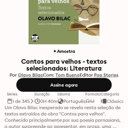
Amostra
Contos para velhos - textos
selecionados: Literatura
Por
Olavo Bilac
Com:
Tom Bueno
Editor
Pop Stories
Assine agora
Séries
Duração
Idioma
Formato
Categoria
1 de 345
0H 40m
Português
Clássicos
Um Olavo Bilac inesperado se revela nesta seleção de 
textos extraídos da obra "Contos para velhos". 
Conhecido principalmente por sua poesia parnasiana, 
o autor surpreende ao apresentar, em prosa, uma 