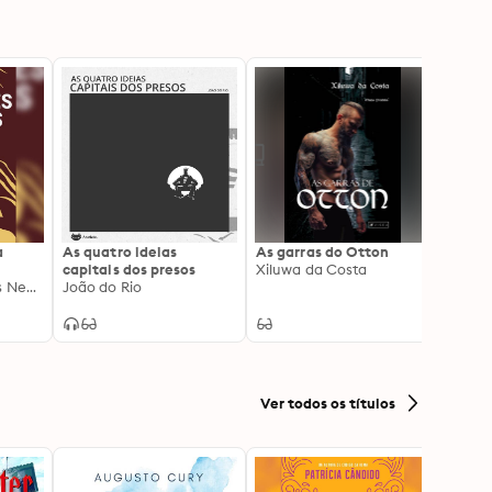
a
As quatro ideias
As garras do Otton
Lagar
capitais dos presos
Xiluwa da Costa
Renée
Coletivo Narrativas Negras
João do Rio
Ver todos os títulos