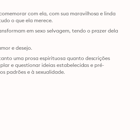
 comemorar com ela, com sua maravilhosa e linda 
Amanda. Ele preparou um dia inteiro para proporcionar tudo o que ela merece. 
ansformam em sexo selvagem, tendo o prazer dela 
Dia dos Namorados: Amanda é um conto erótico sobre amor e desejo. 
tanto uma prosa espirituosa quanto descrições 
plar e questionar ideias estabelecidas e pré-
os padrões e à sexualidade.