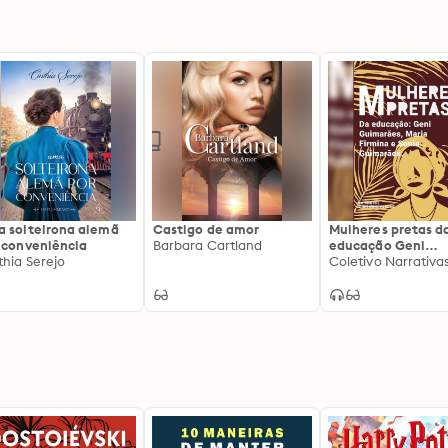
 solteirona alemã
Castigo de amor
Mulheres pretas d
 conveniência
Barbara Cartland
educação Geni
thia Serejo
Guimarães, Maria
Firmina e Sonia
Guimarães