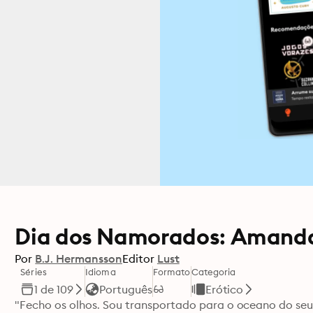
Dia dos Namorados: Amand
Por
B.J. Hermansson
Editor
Lust
Séries
Idioma
Formato
Categoria
1 de 109
Português
Erótico
"Fecho os olhos. Sou transportado para o oceano do seu 