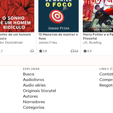
sonho de um homem
10 Maneiras de manter o
Harry Potter e a P
ículo
foco
Filosofal
dor Dostoiévski
James Fries
J.K. Rowling
.7
3.8
4.9
EXPLORAR
LINKS Ú
Busca
Contat
Audiolivros
Compra
Audio séries
Resgat
Originais Storytel
Autores
Narradores
Categorias