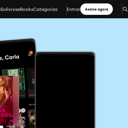
iolivros
eBooks
Categorias
Entrar
Assine agora