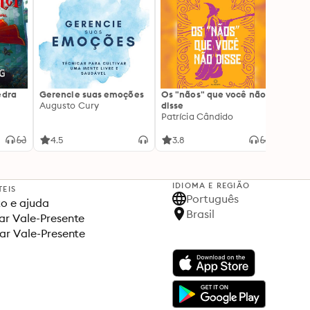
edra
Gerencie suas emoções
Os "nãos" que você não
A gen
Augusto Cury
disse
acert
Patrícia Cândido
Ana S
4.5
3.8
4.5
IDIOMA E REGIÃO
TEIS
Português
o e ajuda
Brasil
r Vale-Presente
ar Vale-Presente