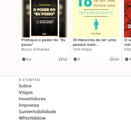
Pratique o poder do "Eu
18 Maneiras de ser uma
O 
posso"
pessoa mais
rid
Bruno Gimenes
interessante
Tom Hope
Fió
4.6
4
4
A STORYTEL
Sobre
Vagas
Investidores
Imprensa
Sustentabilidade
Whistleblow