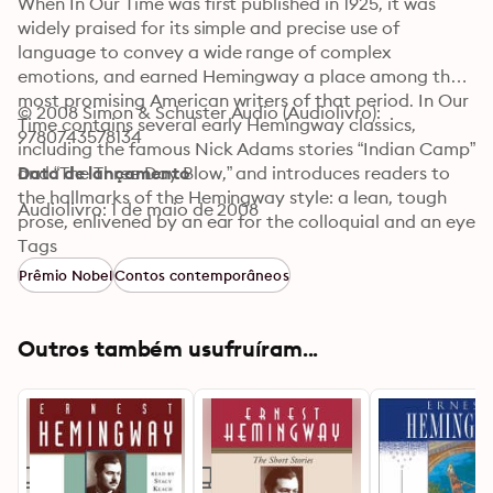
When In Our Time was first published in 1925, it was 
widely praised for its simple and precise use of 
language to convey a wide range of complex 
emotions, and earned Hemingway a place among the 
most promising American writers of that period. In Our 
© 2008 Simon & Schuster Audio (Audiolivro): 
Time contains several early Hemingway classics, 
9780743578134
including the famous Nick Adams stories “Indian Camp” 
and “The Three Day Blow,” and introduces readers to 
Data de lançamento
the hallmarks of the Hemingway style: a lean, tough 
Audiolivro: 1 de maio de 2008
prose, enlivened by an ear for the colloquial and an eye 
for the realistic. His writing suggests, through the 
Tags
simplest of statements, a sense of moral value and a 
Prêmio Nobel
Contos contemporâneos
clarity of vision.

Now recognized as one of the most important short 
Outros também usufruíram...
story collections of twentieth-century literature, In Our 
Time provides key insights into Hemingway’s later 
works.