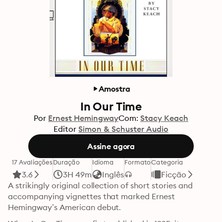
Amostra
In Our Time
Por
Ernest Hemingway
Com:
Stacy Keach
Editor
Simon & Schuster Audio
Assine agora
17 Avaliações
Duração
Idioma
Formato
Categoria
3.6
3H 49m
Inglês
Ficção
A strikingly original collection of short stories and 
accompanying vignettes that marked Ernest 
Hemingway’s American debut.