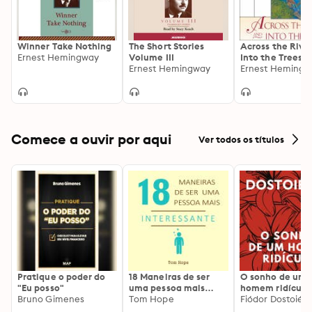
Winner Take Nothing
The Short Stories
Across the Rive
Ernest Hemingway
Volume III
Into the Trees
Ernest Hemingway
Ernest Hemingw
Comece a ouvir por aqui
Ver todos os títulos
Pratique o poder do
18 Maneiras de ser
O sonho de um
"Eu posso"
uma pessoa mais
homem ridículo
Bruno Gimenes
interessante
Tom Hope
Fiódor Dostoiévs