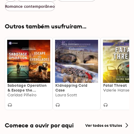
Romance contemporâneo
Outros também usufruíram...
Sabotage Operation
Kidnapping Cold
Fatal Threat
& Escape the
Case
Valerie Hansen
Everglades
Caridad Piñeiro
Laura Scott
Comece a ouvir por aqui
Ver todos os títulos