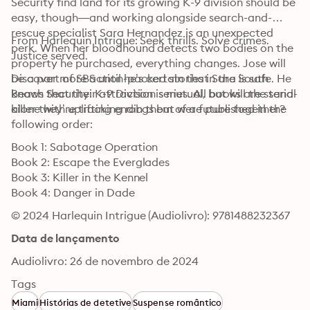
Security find land for its growing K-9 division should be 
easy, though—and working alongside search-and-
rescue specialist Sara Hernandez is an unexpected 
From Harlequin Intrigue: Seek thrills. Solve crimes. 
perk. When her bloodhound detects two bodies on the 
Justice served.
property he purchased, everything changes. Jose will 
be a part of SBS until he’s certain that Sara is safe. He 
Discover more action-packed stories in the South 
knows that their attraction is mutual, but will the serial 
Beach Security: K-9 Division series. All books are stand-
alone with uplifting endings but were published in the 
killer they’re tracking rob them of a future together? 
following order: 
Book 1: Sabotage Operation

Book 2: Escape the Everglades

Book 3: Killer in the Kennel

Book 4: Danger in Dade
© 2024 Harlequin Intrigue (Audiolivro): 9781488232367
Data de lançamento
Audiolivro: 26 de novembro de 2024
Tags
Miami
Histórias de detetive
Suspense romântico