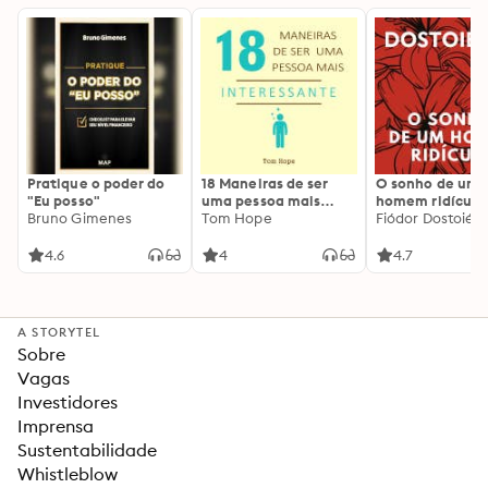
Pratique o poder do
18 Maneiras de ser
O sonho de um
"Eu posso"
uma pessoa mais
homem ridículo
Bruno Gimenes
interessante
Tom Hope
Fiódor Dostoiévs
4.6
4
4.7
A STORYTEL
Sobre
Vagas
Investidores
Imprensa
Sustentabilidade
Whistleblow