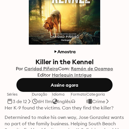
Amostra
Killer in the Kennel
Por
Caridad Piñeiro
Com:
Ramón de Ocampo
Editor
Harlequin Intrigue
Assine agora
Séries
Duração
Idioma
Formato
Categoria
3 de 12
6H 11m
Inglês
Crime
Her K-9 found the victims. Can they find the killer?
Determined to make his own way, Jose Gonzalez wants 
no part of the family business. Helping South Beach 