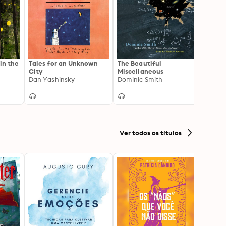
in the
Tales for an Unknown
The Beautiful
Obliv
City
Miscellaneous
Autob
Dan Yashinsky
Dominic Smith
Robin
Ver todos os títulos