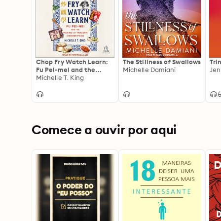
Chop Fry Watch Learn:
The Stillness of Swallows
Tri
Fu Pei-mei and the
Michelle Damiani
Jen
Making of Modern
Michelle T. King
Chinese Food
Comece a ouvir por aqui