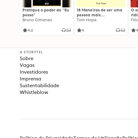
Pratique o poder do "Eu
18 Maneiras de ser uma
O 
posso"
pessoa mais
rid
Bruno Gimenes
interessante
Tom Hope
Fió
4.6
4
4
A STORYTEL
Sobre
Vagas
Investidores
Imprensa
Sustentabilidade
Whistleblow
Política de Privacidade
Termos de Utilização
Políti