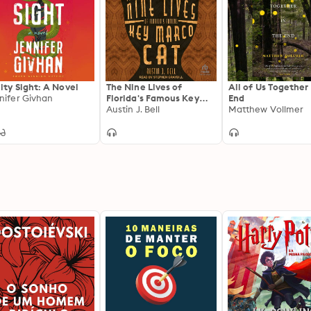
nity Sight: A Novel
The Nine Lives of
All of Us Together 
nifer Givhan
Florida's Famous Key
End
Marco Cat
Austin J. Bell
Matthew Vollmer