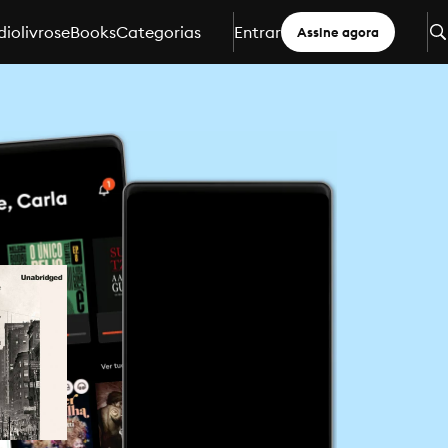
iolivros
eBooks
Categorias
Entrar
Assine agora