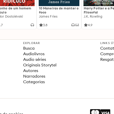
sonho de um homem
10 Maneiras de manter o
Harry Potter e a P
ículo
foco
Filosofal
dor Dostoiévski
James Fries
J.K. Rowling
.7
3.8
4.9
EXPLORAR
LINKS Ú
Busca
Contat
Audiolivros
Compra
Audio séries
Resgat
Originais Storytel
Autores
Narradores
Categorias
ca de cookies