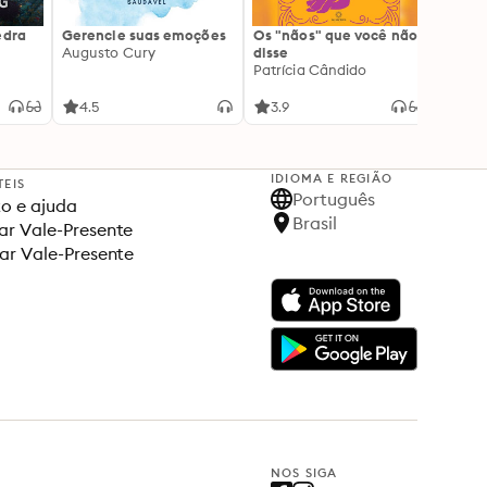
edra
Gerencie suas emoções
Os "nãos" que você não
A gen
Augusto Cury
disse
acert
Patrícia Cândido
Ana S
4.5
3.9
4.5
IDIOMA E REGIÃO
TEIS
Português
o e ajuda
Brasil
r Vale-Presente
ar Vale-Presente
NOS SIGA