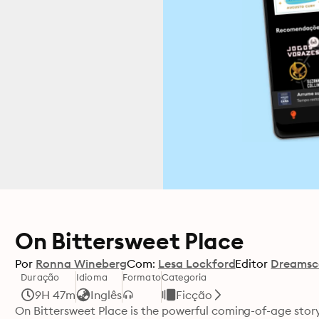
On Bittersweet Place
Por
Ronna Wineberg
Com:
Lesa Lockford
Editor
Dreamsc
Duração
Idioma
Formato
Categoria
9H 47m
Inglês
Ficção
On Bittersweet Place is the powerful coming-of-age story