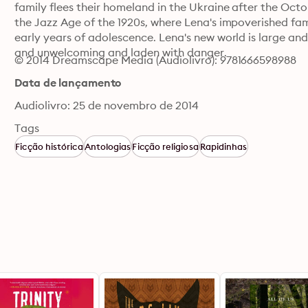
family flees their homeland in the Ukraine after the Octo
the Jazz Age of the 1920s, where Lena's impoverished fam
early years of adolescence. Lena's new world is large and b
and unwelcoming and laden with danger.
© 2014 Dreamscape Media (Audiolivro): 9781666598988
Data de lançamento
Audiolivro: 25 de novembro de 2014
Tags
Ficção histórica
Antologias
Ficção religiosa
Rapidinhas