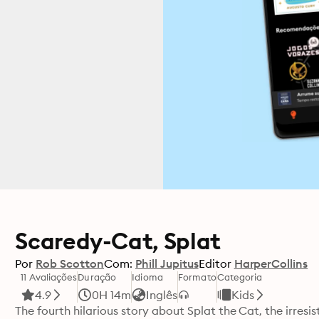
Scaredy-Cat, Splat
Por
Rob Scotton
Com:
Phill Jupitus
Editor
HarperCollins
11 Avaliações
Duração
Idioma
Formato
Categoria
4.9
0H 14m
Inglês
Kids
The fourth hilarious story about Splat the Cat, the irresi