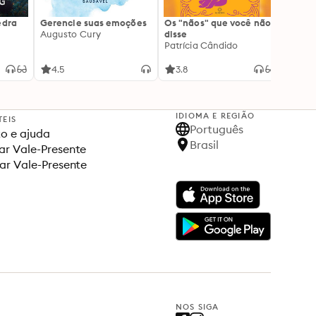
edra
Gerencie suas emoções
Os "nãos" que você não
A gen
Augusto Cury
disse
acert
Patrícia Cândido
Ana S
4.5
3.8
4.5
IDIOMA E REGIÃO
TEIS
Português
o e ajuda
Brasil
r Vale-Presente
ar Vale-Presente
NOS SIGA