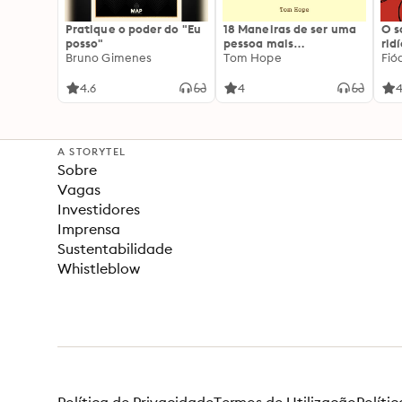
Pratique o poder do "Eu
18 Maneiras de ser uma
O 
posso"
pessoa mais
rid
Bruno Gimenes
interessante
Tom Hope
Fió
4.6
4
4
A STORYTEL
Sobre
Vagas
Investidores
Imprensa
Sustentabilidade
Whistleblow
Política de Privacidade
Termos de Utilização
Políti