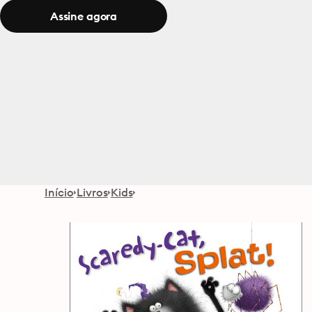
Assine agora
Início
Livros
Kids