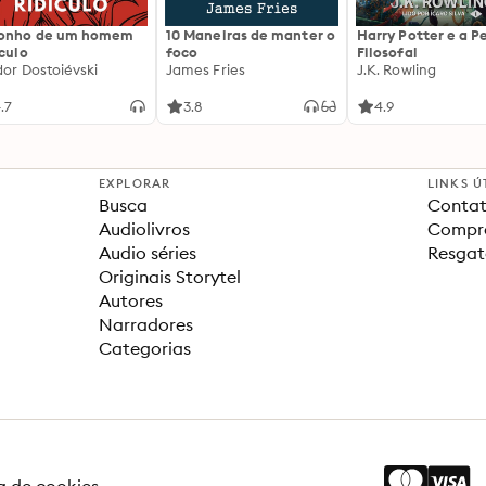
sonho de um homem
10 Maneiras de manter o
Harry Potter e a P
ículo
foco
Filosofal
dor Dostoiévski
James Fries
J.K. Rowling
.7
3.8
4.9
EXPLORAR
LINKS Ú
Busca
Contat
Audiolivros
Compra
Audio séries
Resgat
Originais Storytel
Autores
Narradores
Categorias
ca de cookies