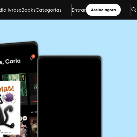
iolivros
eBooks
Categorias
Entrar
Assine agora