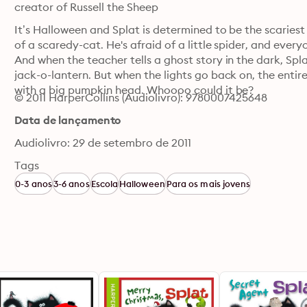
creator of Russell the Sheep
It’s Halloween and Splat is determined to be the scariest 
of a scaredy-cat. He's afraid of a little spider, and every
And when the teacher tells a ghost story in the dark, Spla
jack-o-lantern. But when the lights go back on, the entire c
with a big pumpkin head. Whoooo could it be?
© 2011 HarperCollins (Audiolivro): 9780007425648
Data de lançamento
Audiolivro: 29 de setembro de 2011
Tags
0-3 anos
3-6 anos
Escola
Halloween
Para os mais jovens