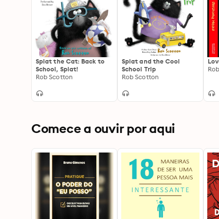
Splat the Cat: Back to
Splat and the Cool
Lov
School, Splat!
School Trip
Rob
Rob Scotton
Rob Scotton
Comece a ouvir por aqui