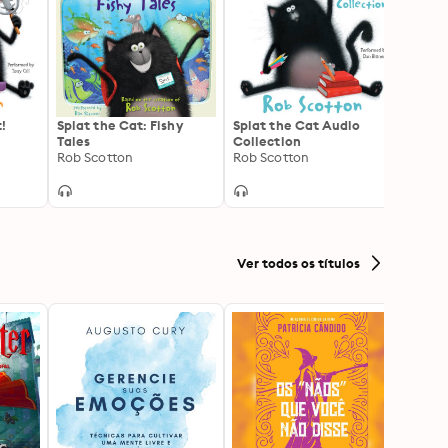
!
Splat the Cat: Fishy
Splat the Cat Audio
Splish
Tales
Collection
Rob S
Rob Scotton
Rob Scotton
Ver todos os títulos