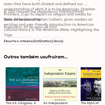
texts that have both divided and defined our 
understanding of what it is to be American. Stephen 
© 2012 HarperOne (Audiolivro): 9780062190611
Prothero, a go-to expert on religion and media for 
none other than Stephen Colbert, gives readers an 
Data de lançamento
exciting and user-friendly introduction to American 
Audiolivro: 29 de maio de 2012
cultural history in The American Bible. Highlighting the 
touchstones of our collective cultural legacy, from the 
Tags
Bill of Rights to the Gettysburg Address, from Moby 
Filosofia e reflexões
EUA
Política
Ciência
Dick to The Catcher in the Rye, from “Yankee Doodle” 
to “The Star-Spangled Banner” and beyond, Prothero’s 
stirring and provocative handbook peels back the 
Outros também usufruíram...
curtain on the inner workings of what makes America 
tick.
The U.S. Congress: A
An Independent
The Myth of