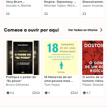
Very Short
Empire: Diplomacy &
Disenchantmen
Introduction
Donald A. Ritchie
War in the Making of
Michael Taylor, Michael S. Kochin
Magic, Modernit
the United States
and the Birth of
Human Science
Comece a ouvir por aqui
Ver todos os títulos
Pratique o poder do
18 Maneiras de ser
O sonho de um
"Eu posso"
uma pessoa mais
homem ridículo
Bruno Gimenes
interessante
Tom Hope
Fiódor Dostoiévs
4.6
4
4.7