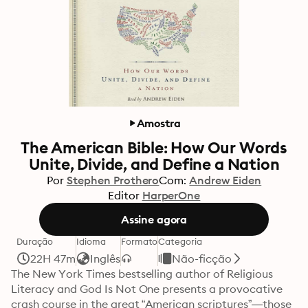
Amostra
The American Bible: How Our Words
Unite, Divide, and Define a Nation
Por
Stephen Prothero
Com:
Andrew Eiden
Editor
HarperOne
Assine agora
Duração
Idioma
Formato
Categoria
22H 47m
Inglês
Não-ficção
The New York Times bestselling author of Religious 
Literacy and God Is Not One presents a provocative 
crash course in the great “American scriptures”—those 