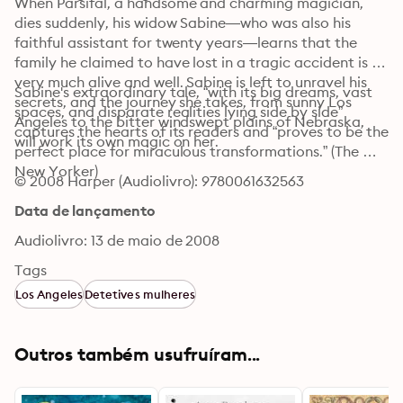
When Parsifal, a handsome and charming magician, 
dies suddenly, his widow Sabine—who was also his 
faithful assistant for twenty years—learns that the 
family he claimed to have lost in a tragic accident is 
very much alive and well. Sabine is left to unravel his 
Sabine's extraordinary tale, “with its big dreams, vast 
secrets, and the journey she takes, from sunny Los 
spaces, and disparate realities lying side by side” 
Angeles to the bitter windswept plains of Nebraska, 
captures the hearts of its readers and “proves to be the 
will work its own magic on her.
perfect place for miraculous transformations.” (The 
New Yorker)
© 2008 Harper (Audiolivro): 9780061632563
Data de lançamento
Audiolivro: 13 de maio de 2008
Tags
Los Angeles
Detetives mulheres
Outros também usufruíram...