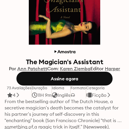
Amostra
The Magician's Assistant
Por
Ann Patchett
Com:
Karen Ziemba
Editor
Harper
Assine agora
73 Avaliações
Duração
Idioma
Formato
Categoria
4
11H 9m
Inglês
Ficção
From the bestselling author of The Dutch House, a 
secretive magician’s death becomes the catalyst for 
his partner’s journey of self-discovery in this 
“enchanting” book (San Francisco Chronicle) “that is 
something of a magic trick in itself.” (Newsweek)