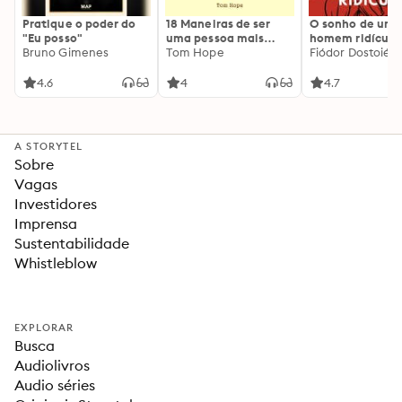
Pratique o poder do
18 Maneiras de ser
O sonho de um
"Eu posso"
uma pessoa mais
homem ridículo
Bruno Gimenes
interessante
Tom Hope
Fiódor Dostoiévs
4.6
4
4.7
A STORYTEL
Sobre
Vagas
Investidores
Imprensa
Sustentabilidade
Whistleblow
EXPLORAR
Busca
Audiolivros
Audio séries