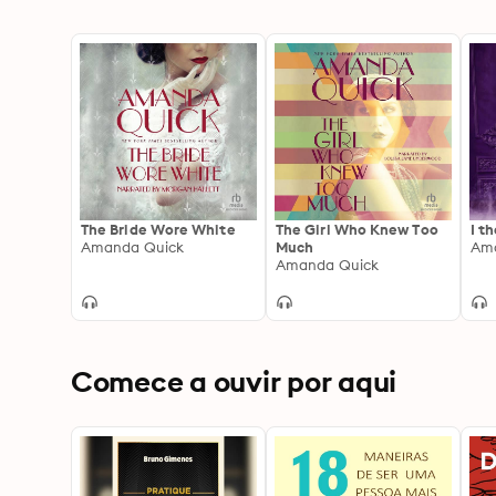
The Bride Wore White
The Girl Who Knew Too
I t
Amanda Quick
Much
Am
Amanda Quick
Comece a ouvir por aqui