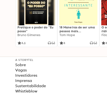
Pratique o poder do "Eu
18 Maneiras de ser uma
O 
posso"
pessoa mais
rid
Bruno Gimenes
interessante
Tom Hope
Fió
4.6
4
4
A STORYTEL
Sobre
Vagas
Investidores
Imprensa
Sustentabilidade
Whistleblow