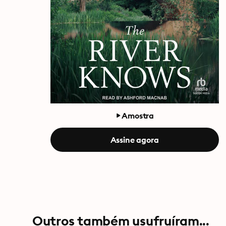
Amostra
Assine agora
Outros também usufruíram...