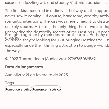
suspense, dazzling wit, and steamy Victorian passion . . .
The first kiss occurred in a dimly lit hallway on the upper
never saw it coming. Of course, handsome, wealthy Antho
romantic intentions. The kiss was merely meant to distr
unlikely sleuths. After all, the only thing these two inter
uncovering the dastardly secrets of Mr. Hastings—a pro
Brought together by their desire for the truth, Anthony an
murder.
evidence they're looking for. But bringing Hastings to just
especially since their thrilling attraction to danger—and,
the way . . .
© 2023 Tantor Media (Audiolivro): 9798765089569
Data de lançamento
Audiolivro: 21 de fevereiro de 2023
Tags
Romance erótico
Romance histórico