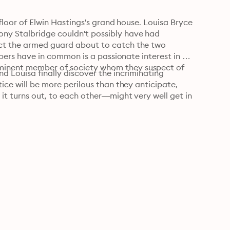
 floor of Elwin Hastings's grand house. Louisa Bryce 
ny Stalbridge couldn't possibly have had 
act the armed guard about to catch the two 
lopers have in common is a passionate interest in 
minent member of society whom they suspect of 
d Louisa finally discover the incriminating 
ice will be more perilous than they anticipate, 
 it turns out, to each other—might very well get in 