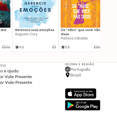
edra
Gerencie suas emoções
Os "nãos" que você não
A gen
Augusto Cury
disse
acert
Patrícia Cândido
Ana S
4.5
3.8
4.5
IDIOMA E REGIÃO
TEIS
Português
o e ajuda
Brasil
r Vale-Presente
ar Vale-Presente