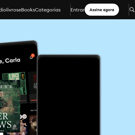
iolivros
eBooks
Categorias
Entrar
Assine agora