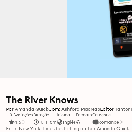
The River Knows
Por
Amanda Quick
Com:
Ashford MacNab
Editor
Tantor
10 Avaliações
Duração
Idioma
Formato
Categoria
4.6
10H 18m
Inglês
Romance
From New York Times bestselling author Amanda Quick co