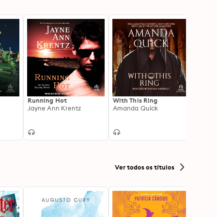
Running Hot
With This Ring
'Til D
Jayne Ann Krentz
Amanda Quick
Amand
Ver todos os títulos