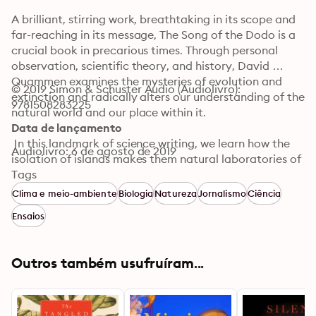
A brilliant, stirring work, breathtaking in its scope and 
far-reaching in its message, The Song of the Dodo is a 
crucial book in precarious times. Through personal 
observation, scientific theory, and history, David 
Quammen examines the mysteries of evolution and 
© 2019 Simon & Schuster Audio (Audiolivro): 
extinction and radically alters our understanding of the 
9781508283225
natural world and our place within it.

Data de lançamento
 In this landmark of science writing, we learn how the 
Audiolivro: 6 de agosto de 2019
isolation of islands makes them natural laboratories of 
evolutionary extravagance, as seen in the dragons of 
Tags
Komodo, the elephant birds of Madagascar, the giant 
Clima e meio-ambiente
Biologia
Natureza
Jornalismo
Ciência
tortoises of the Galapagos. But the dark message of 
Ensaios
island studies is that isolated ecosystems, whether 
natural or human-made, are also hotbeds of extinction. 
And as the world’s landscapes, from Tasmania to the 
Outros também usufruíram...
Amazon to Yellowstone, are carved into pieces by 
human activity, the implications of this knowledge are 
more urgent than ever.
