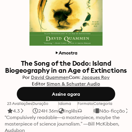
Amostra
The Song of the Dodo: Island
Biogeography in an Age of Extinctions
Por
David Quammen
Com:
Jacques Roy
Editor
Simon & Schuster Audio
Assine agora
23 Avaliações
Duração
Idioma
Formato
Categoria
4.3
24H 36m
Inglês
Não-ficção
“Compulsively readable—a masterpiece, maybe the 
masterpiece of science journalism.” —Bill McKibben, 
Audubon