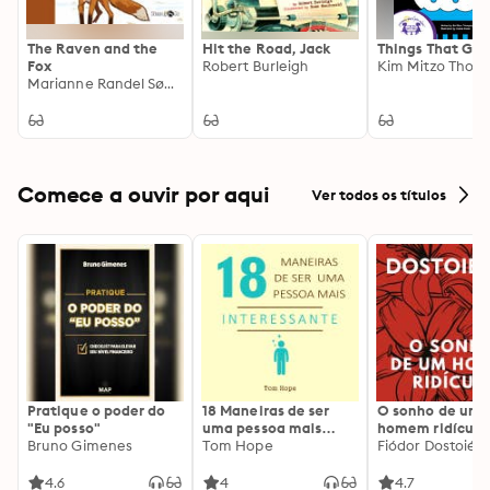
The Raven and the
Hit the Road, Jack
Things That GO!
Fox
Robert Burleigh
Marianne Randel Søndergaard
Comece a ouvir por aqui
Ver todos os títulos
Pratique o poder do
18 Maneiras de ser
O sonho de um
"Eu posso"
uma pessoa mais
homem ridículo
Bruno Gimenes
interessante
Tom Hope
Fiódor Dostoiévs
4.6
4
4.7