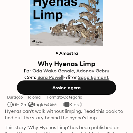
Amostra
Why Hyenas Limp
Por
Oda Wako Genale
Adonay Gebru
Com:
Sara Powell
Editor
Saga Egmont
Assine agora
Duração
Idioma
Formato
Categoria
0H 2m
Inglês
Kids
Hyenas can't walk without limping. Read this book to 
find out the story behind the hyena's limp.
This story 'Why Hyenas Limp' has been published on 