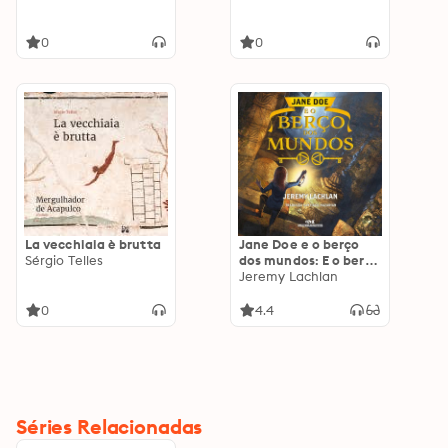
0
0
La vecchiaia è brutta
Jane Doe e o berço
Sérgio Telles
dos mundos: E o berço
dos mundos
Jeremy Lachlan
0
4.4
Séries Relacionadas