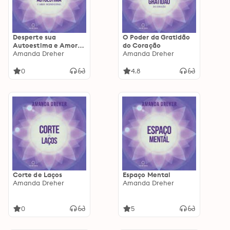
Desperte sua
O Poder da Gratidão
Autoestima e Amor
do Coração
Incondicional
Amanda Dreher
Amanda Dreher
0
4.8
Corte de Laços
Espaço Mental
Amanda Dreher
Amanda Dreher
0
5