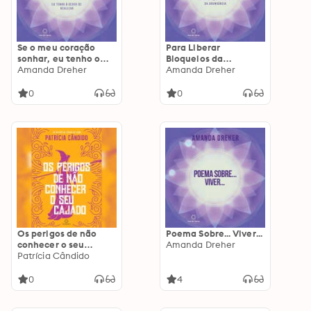
Se o meu coração
Para Liberar
sonhar, eu tenho o
Bloqueios da
dever de realizar
Amanda Dreher
Abundância
Amanda Dreher
0
0
Os perigos de não
Poema Sobre... Viver...
conhecer o seu
Amanda Dreher
cajado
Patrícia Cândido
0
4