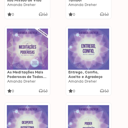
sua Missão de Vida
Tambor
Amanda Dreher
Amanda Dreher
0
0
As Meditações Mais
Entrego, Confio,
Poderosas de Todos
Aceito e Agradeço
os Tempos: Um guia
Amanda Dreher
Amanda Dreher
prático de 28 dias
para desbloquear a
0
0
sua mente, abrir os
seus caminhos e
destravar a sua vida