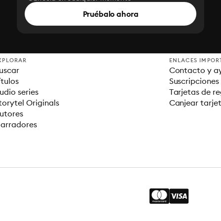
Pruébalo ahora
XPLORAR
ENLACES IMPOR
uscar
Contacto y a
ítulos
Suscripciones
udio series
Tarjetas de r
torytel Originals
Canjear tarje
utores
arradores