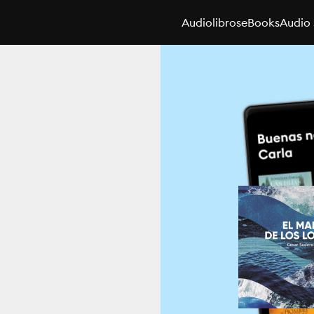
Audiolibros
eBooks
Audio 