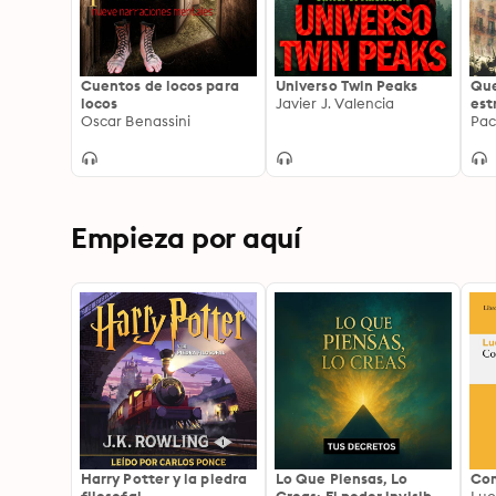
Cuentos de locos para
Universo Twin Peaks
Que
locos
Javier J. Valencia
est
Oscar Benassini
Pac
Empieza por aquí
Harry Potter y la piedra
Lo Que Piensas, Lo
Com