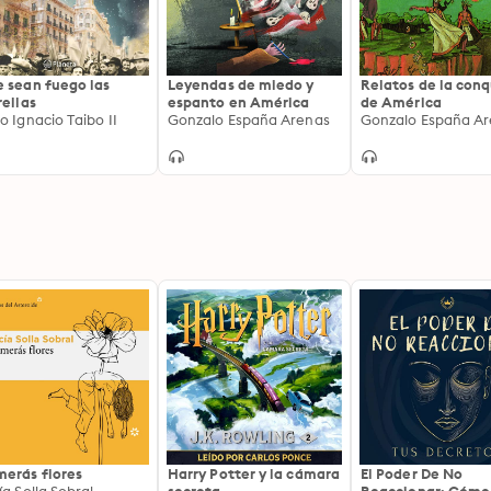
 sean fuego las
Leyendas de miedo y
Relatos de la conq
rellas
espanto en América
de América
o Ignacio Taibo II
Gonzalo España Arenas
Gonzalo España A
erás flores
Harry Potter y la cámara
El Poder De No