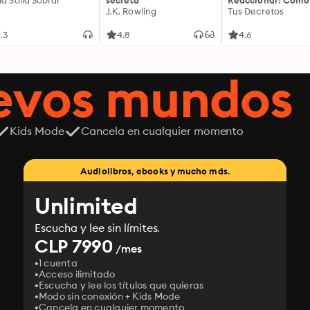
ía Solla Sobral
secreta
Reaccionar: Cómo
J.K. Rowling
Controlar Tus
Tus Decretos
Emociones: Cómo
liberarte de la
.3
4.8
4.6
impulsividad emoc
entrenar tu mente
cultivar una prese
uevos mundos
serena que transf
cada decisión
Kids Mode
Cancela en cualquier momento
Audiolibros, ebooks y mucho más.
Unlimited
Escucha y lee sin límites.
CLP 7990
/mes
1 cuenta
Acceso ilimitado
Escucha y lee los títulos que quieras
Modo sin conexión + Kids Mode
Cancela en cualquier momento