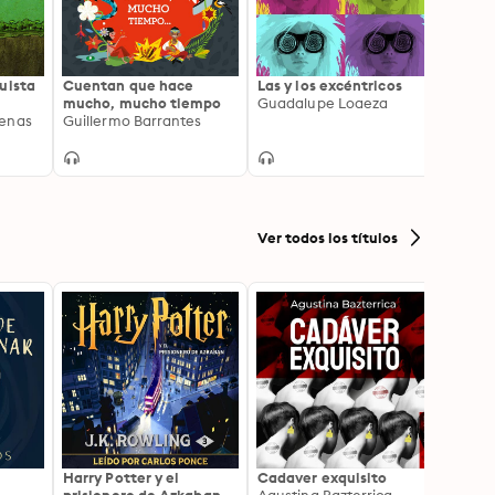
uista
Cuentan que hace
Las y los excéntricos
Fuerz
mucho, mucho tiempo
Guadalupe Loaeza
Leopo
renas
Guillermo Barrantes
Ver todos los títulos
Harry Potter y el
Cadaver exquisito
La Bib