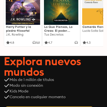
Harry Potter y la
Lo Que Piensas, Lo
Comerás flores
piedra filosofal
Creas: El poder
Lucía Solla Sobra
J.K. Rowling
invisible de tus
Tus Decretos
palabras, tu mente y
tu energía para
4.8
4.7
4.3
transformar tu
realidad desde
adentro
Explora nuevos
mundos
Más de 1 millón de títulos
Modo sin conexión
Kids Mode
Cancela en cualquier momento