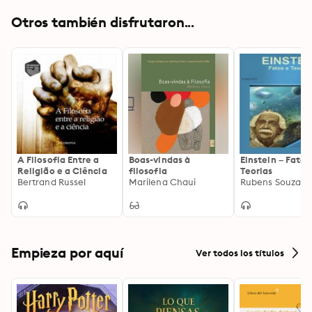
Otros también disfrutaron...
A Filosofia Entre a
Boas-vindas à
Einstein – Fatos
Religião e a Ciência
filosofia
Teorias
Bertrand Russel
Marilena Chaui
Rubens Souza
Empieza por aquí
Ver todos los títulos