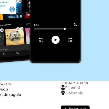
IDIOMA Y REGIÓN
TANTES
Español
yuda
Colombia
ta de regalo