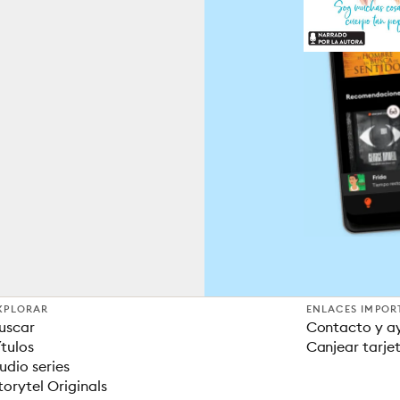
XPLORAR
ENLACES IMPOR
uscar
Contacto y a
ítulos
Canjear tarje
udio series
torytel Originals