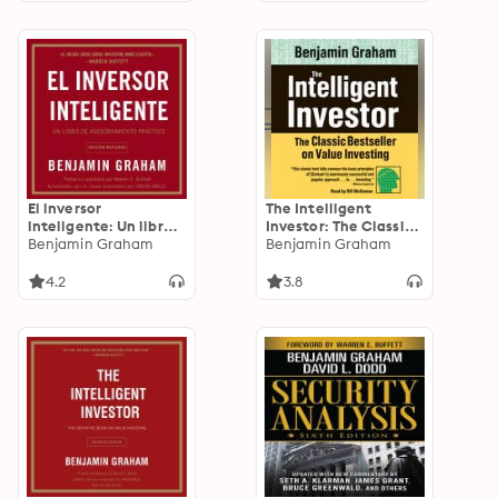
El inversor
The Intelligent
inteligente: Un libro
Investor: The Classic
de asesoramiento
Benjamin Graham
Text on Value
Benjamin Graham
prActico
Investing
4.2
3.8