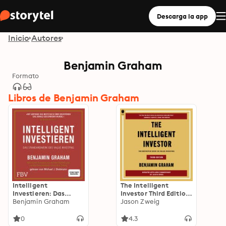
Descarga la app
Inicio
Autores
Benjamin Graham
Formato
Libros de Benjamin Graham
Intelligent
The Intelligent
Investieren: Das
Investor Third Edition:
Standardwerk des
Benjamin Graham
The Definitive Book
Jason Zweig
Value Investing
on Value Investing
0
4.3