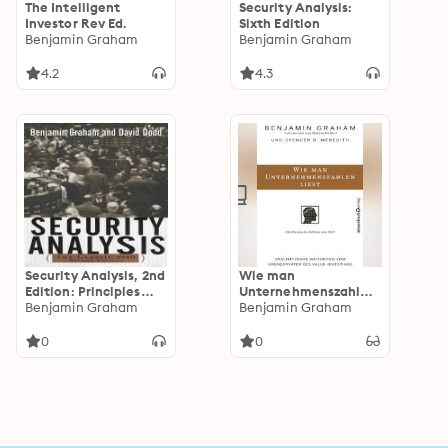
The Intelligent
Security Analysis:
Investor Rev Ed.
Sixth Edition
Benjamin Graham
Benjamin Graham
4.2
4.3
Security Analysis, 2nd
Wie man
Edition: Principles
Unternehmenszahlen
and Techniques
Benjamin Graham
liest: Unschätzbare
Benjamin Graham
Weisheiten vom
Gründervater des
0
0
Value-Investings