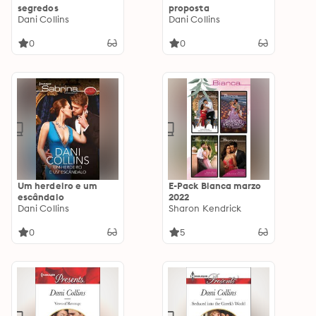
segredos
proposta
Dani Collins
Dani Collins
0
0
Um herdeiro e um
E-Pack Bianca marzo
escândalo
2022
Dani Collins
Sharon Kendrick
0
5