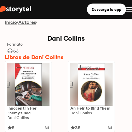
Descarga la app
Inicio
Autores
Dani Collins
Formato
Libros de Dani Collins
Innocent in Her
An Heir to Bind Them
Enemy's Bed
Dani Collins
Dani Collins
5
3.5