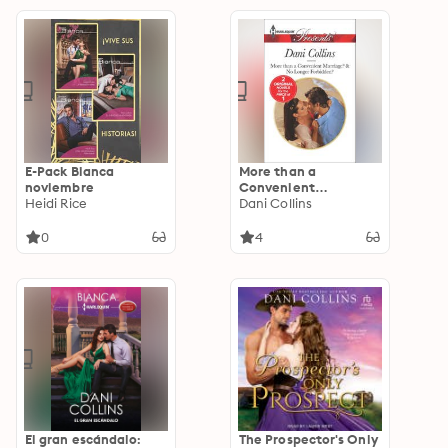
E-Pack Bianca
More than a
noviembre
Convenient
Heidi Rice
Marriage? & No
Dani Collins
Longer Forbidden?
0
4
El gran escándalo:
The Prospector's Only