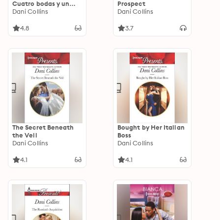
Cuatro bodas y un
Prospect
bebé
Dani Collins
Dani Collins
4.8
3.7
The Secret Beneath
Bought by Her Italian
the Veil
Boss
Dani Collins
Dani Collins
4.1
4.1