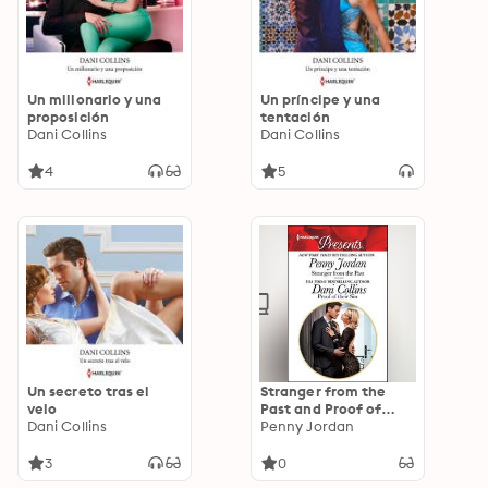
Un millonario y una
Un príncipe y una
proposición
tentación
Dani Collins
Dani Collins
4
5
Un secreto tras el
Stranger from the
velo
Past and Proof of
Dani Collins
their Sin
Penny Jordan
3
0