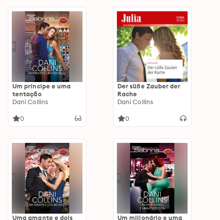
Um príncipe e uma
Der süße Zauber der
tentação
Rache
Dani Collins
Dani Collins
0
0
Uma amante e dois
Um milionário e uma