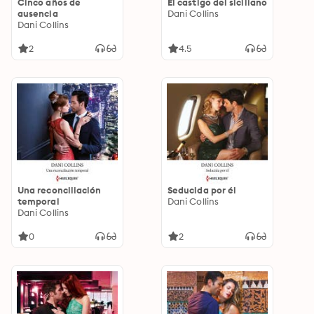
Cinco años de
El castigo del siciliano
ausencia
Dani Collins
Dani Collins
2
4.5
Una reconciliación
Seducida por él
temporal
Dani Collins
Dani Collins
0
2