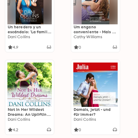
Un heredero y un
Um engano
escándalo: 'La familia
conveniente - Mais do
Sauveterre'
Dani Collins
que um casamento de
Cathy Williams
conveniência
4.9
0
Not In Her Wildest
Damals, jetzt - und
Dreams: An Uplifting
für immer?
Second-Chance
Dani Collins
Dani Collins
Romance
4.2
0