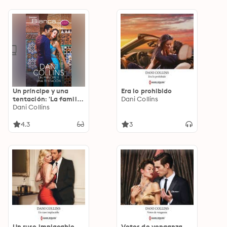
Un príncipe y una
Era lo prohibido
tentación: 'La familia
Dani Collins
Sauveterre'
Dani Collins
4.3
3
Un ruso implacable
Votos de venganza