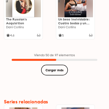
The Russian's
Un beso inolvidable:
Acquisition
Cuatro bodas y un
Dani Collins
bebé
Dani Collins
4.6
5
Viendo 50 de 97 elementos
Cargar más
Series relacionadas