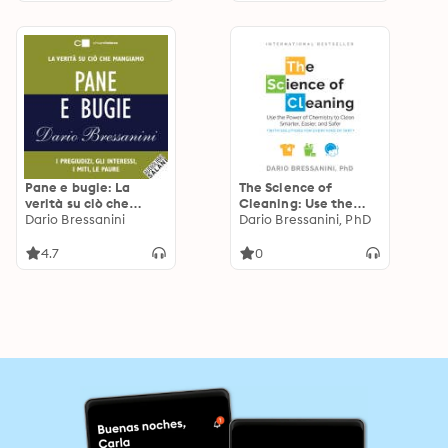
Every Kind of Dirt
Pane e bugie: La
The Science of
verità su ciò che
Cleaning: Use the
mangiamo. I
Dario Bressanini
Power of Chemistry
Dario Bressanini, PhD
pregiudizi, gli
to Clean Smarter,
interessi, i miti, le
Easier, and Safer
4.7
0
paure