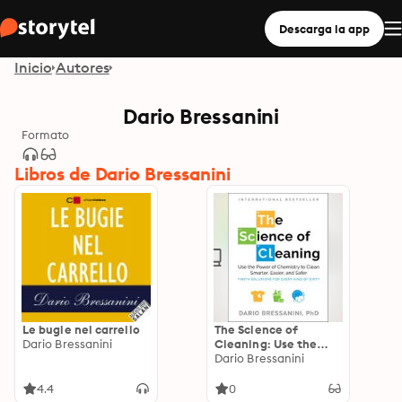
Descarga la app
Inicio
Autores
Dario Bressanini
Formato
Libros de Dario Bressanini
Le bugie nel carrello
The Science of
Dario Bressanini
Cleaning: Use the
Power of Chemistry
Dario Bressanini
to Clean Smarter,
Easier, and Safer-
4.4
0
With Solutions for