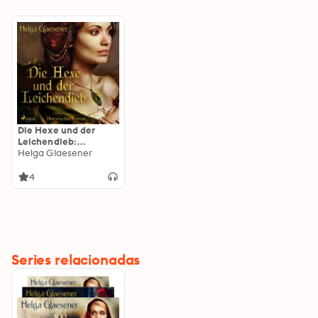
Die Hexe und der
Leichendieb:
Historischer Roman
Helga Glaesener
4
Series relacionadas