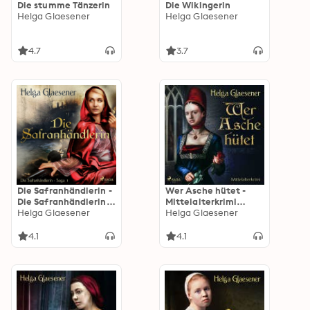
Die stumme Tänzerin
Die Wikingerin
Helga Glaesener
Helga Glaesener
4.7
3.7
Die Safranhändlerin -
Wer Asche hütet -
Die Safranhändlerin-
Mittelalterkrimi
Saga 1 (Ungekürzt)
Helga Glaesener
(Ungekürzt)
Helga Glaesener
4.1
4.1