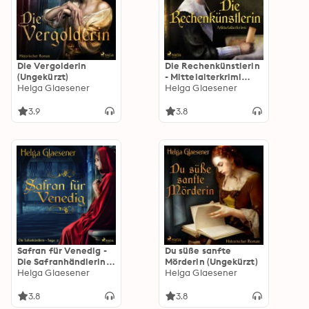
Die Vergolderin
Die Rechenkünstlerin
(Ungekürzt)
- Mittelalterkrimi
Helga Glaesener
(Ungekürzt)
Helga Glaesener
3.9
3.8
Safran für Venedig -
Du süße sanfte
Die Safranhändlerin-
Mörderin (Ungekürzt)
Saga 2 (Ungekürzt)
Helga Glaesener
Helga Glaesener
3.8
3.8