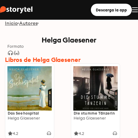
Descarga la app
Inicio
Autores
Helga Glaesener
Formato
Libros de Helga Glaesener
Das Seehospital
Die stumme Tänzerin
Helga Glaesener
Helga Glaesener
4.2
4.2